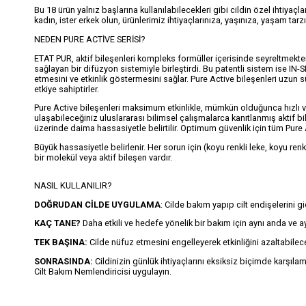
Bu 18 ürün yalnız başlarına kullanılabilecekleri gibi cildin özel ihtiyaçlar
kadın, ister erkek olun, ürünlerimiz ihtiyaçlarınıza, yaşınıza, yaşam ta
NEDEN PURE ACTİVE SERİSİ?
ETAT PUR, aktif bileşenleri kompleks formüller içerisinde seyreltmekten
sağlayan bir difüzyon sistemiyle birleştirdi. Bu patentli sistem ise IN
etmesini ve etkinlik göstermesini sağlar. Pure Active bileşenleri uzun süre
etkiye sahiptirler.
Pure Active bileşenleri maksimum etkinlikle, mümkün olduğunca hızlı ve 
ulaşabileceğiniz uluslararası bilimsel çalışmalarca kanıtlanmış aktif bil
üzerinde daima hassasiyetle belirtilir. Optimum güvenlik için tüm Pure Acti
Büyük hassasiyetle belirlenir. Her sorun için (koyu renkli leke, koyu renk
bir molekül veya aktif bileşen vardır.
NASIL KULLANILIR?
DOĞRUDAN CİLDE UYGULAMA
: Cilde bakım yapıp cilt endişelerini g
KAÇ TANE?
Daha etkili ve hedefe yönelik bir bakım için aynı anda ve 
TEK BAŞINA:
Cilde nüfuz etmesini engelleyerek etkinliğini azaltabile
SONRASINDA:
Cildinizin günlük ihtiyaçlarını eksiksiz biçimde karşıla
Cilt Bakım Nemlendiricisi uygulayın.