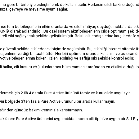
ına göre birbirleriyle eşleştirilerek de kullanılabilir. Herkesin cildi farklı olduğund
rzınıza, çevreye ve mevsime uyum sağlar.
se tüm bu bileşenlerin etkin oranlarda ve cildin ihtiyaç duyduğu noktalarda etki
-SKIN® olarak adlandırıldı. Bu özel sistem aktif bileşenlerin cilde optimum şekil
li etki sağlayacak şekilde geliştirilmiştir. Belirli cilt endişelerine karşı hedefe 
güvenli şekilde etki edecek biçimde seçilmiştir. Bu, etkinliği internet sitemiz 
eşenlerin verdiği bir taahhüttür. Her biri optimum oranda kullanılır ve bu oran ür
ve bileşenlerinin kökeni, izlenilebilirliği ve saflığı sıkı şekilde kontrol edilir.
li halka, cilt kusuru vb.) uluslararası bilim camiası tarafından en etkilisi olduğu 
idermek için 2 ilâ 4 damla
Pure Active
ürününü temiz ve kuru cilde uygulayın.
aynı bölgede 3’ten fazla Pure Active ürününü bir arada kullanmayın.
ceğinden gündüz bakım kreminizle karıştırmayın.
mak üzere Pure Active ürünlerini uyguladıktan sonra cilt tipinize uygun bir Saf B