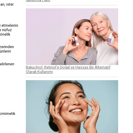
an, ister
 etmelerini
de nüfuz
yönelik
üzerinden
ünlerin
belirlenen
Bakuchiol: Retinol'e Doğal ve Hassas Bir Alternatif
Olarak Kullanımı
iyomimetik