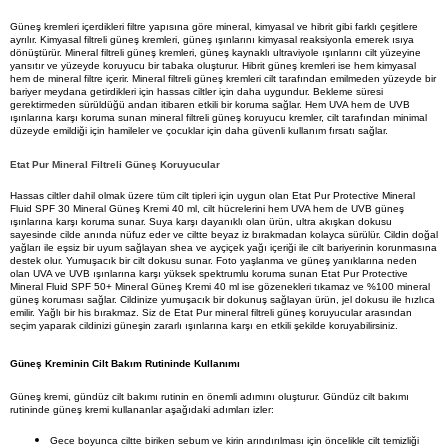
Güneş kremleri içerdikleri filtre yapısına göre mineral, kimyasal ve hibrit gibi farklı çeşitlere 
ayrılır. Kimyasal filtreli güneş kremleri, güneş ışınlarını kimyasal reaksiyonla emerek ısıya 
dönüştürür. Mineral filtreli güneş kremleri, güneş kaynaklı ultraviyole ışınlarını cilt yüzeyine 
yansıtır ve yüzeyde koruyucu bir tabaka oluşturur. Hibrit güneş kremleri ise hem kimyasal 
hem de mineral filtre içerir. Mineral filtreli güneş kremleri cilt tarafından emilmeden yüzeyde bir 
bariyer meydana getirdikleri için hassas ciltler için daha uygundur. Bekleme süresi 
gerektirmeden sürüldüğü andan itibaren etkili bir koruma sağlar. Hem UVA hem de UVB 
ışınlarına karşı koruma sunan mineral filtreli güneş koruyucu kremler, cilt tarafından minimal 
düzeyde emildiği için hamileler ve çocuklar için daha güvenli kullanım fırsatı sağlar.
Etat Pur Mineral Filtreli Güneş Koruyucular
Hassas ciltler dahil olmak üzere tüm cilt tipleri için uygun olan
Etat Pur 
Protective Mineral 
Fluid SPF 30 Mineral Güneş Kremi 40 ml, cilt hücrelerini hem UVA hem de UVB güneş 
ışınlarına karşı koruma sunar. Suya karşı dayanıklı olan ürün, ultra akışkan dokusu 
sayesinde cilde anında nüfuz eder ve ciltte beyaz iz bırakmadan kolayca sürülür. Cildin doğal 
yağları ile eşsiz bir uyum sağlayan shea ve ayçiçek yağı içeriği ile cilt bariyerinin korunmasına 
destek olur. Yumuşacık bir cilt dokusu sunar. Foto yaşlanma ve güneş yanıklarına neden 
olan UVA ve UVB ışınlarına karşı yüksek spektrumlu koruma sunan
 Etat Pur 
Protective 
Mineral Fluid SPF 50+ Mineral Güneş Kremi 40 ml ise gözenekleri tıkamaz ve %100 mineral 
güneş koruması sağlar. Cildinize yumuşacık bir dokunuş sağlayan ürün, jel dokusu ile hızlıca 
emilir. Yağlı bir his bırakmaz. Siz de Etat Pur mineral filtreli güneş koruyucular arasından 
seçim yaparak cildinizi güneşin zararlı ışınlarına karşı en etkili şekilde koruyabilirsiniz. 
Güneş Kreminin Cilt Bakım Rutininde Kullanımı
Güneş kremi, gündüz
cilt bakımı rutinin en önemli adımını oluşturur. Gündüz cilt bakımı 
rutininde güneş kremi kullananlar aşağıdaki adımları izler:
Gece boyunca ciltte biriken sebum ve kirin arındırılması için öncelikle cilt temizliği 