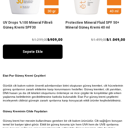
UV Drops %100 Mineral Filtreli
Protective Mineral Fluid SPF 50+
Güneş Kremi SPF30
Mineral Güneş Kremi 40 ml
₺1.299,00
₺909,00
₺1.499,00
₺1.049,00
Sepete Ekle
Etat Pur Güneş Kremi Çeşitleri
Günlük cilt bakım rutinin önemli adımlarından birini oluşturan güneş kremleri, cilt hücrelerinin 
güneş ışınlarının zararlı etkilerine karşı korunmasını hedefler. Güneş kremleri; cilt yanıkları, 
DNA hasarı ya da cilt lekeleri oluşumunu önlemeye ve ince çizgiler ile kırışıklıklar gibi erken 
yaşlanma belirtilerinin geciktirilmesine katkıda bulunabilir. Etat Pur güneş kremi çeşitlerini 
inceleyerek cildinizi güneşin zararlı ışınlarına karşı koruyacak etkili ürünler keşfedebilirsiniz. 
Güneş Kreminin Cilde Faydaları
Güneş kremi her mevsim kullanılması gereken bir cilt bakım ürünüdür. Cilt sağlığını koruyan 
temel bir bariyer işlevi görür. Etkili bir güneş koruma için hem UVA hem de UVB ışınlarına 