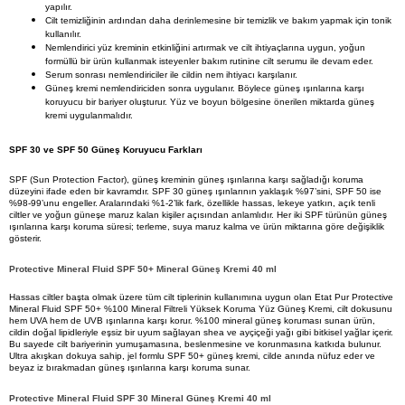
yapılır.
Cilt temizliğinin ardından daha derinlemesine bir temizlik ve bakım yapmak için tonik 
kullanılır. 
Nemlendirici yüz kreminin etkinliğini artırmak ve cilt ihtiyaçlarına uygun, yoğun 
formüllü bir ürün kullanmak isteyenler bakım rutinine cilt serumu ile devam eder. 
Serum sonrası nemlendiriciler ile cildin nem ihtiyacı karşılanır.  
Güneş kremi nemlendiriciden sonra uygulanır. Böylece güneş ışınlarına karşı 
koruyucu bir bariyer oluşturur. Yüz ve boyun bölgesine önerilen miktarda güneş 
kremi uygulanmalıdır. 
SPF 30 ve SPF 50 Güneş Koruyucu Farkları
SPF (Sun Protection Factor), güneş kreminin güneş ışınlarına karşı sağladığı koruma 
düzeyini ifade eden bir kavramdır. SPF 30 güneş ışınlarının yaklaşık %97’sini, SPF 50 ise 
%98-99’unu engeller. Aralarındaki %1-2’lik fark, özellikle hassas, lekeye yatkın, açık tenli 
ciltler ve yoğun güneşe maruz kalan kişiler açısından anlamlıdır. Her iki SPF türünün güneş 
ışınlarına karşı koruma süresi; terleme, suya maruz kalma ve ürün miktarına göre değişiklik 
gösterir.
Protective Mineral Fluid SPF 50+ Mineral Güneş Kremi 40 ml
Hassas ciltler başta olmak üzere tüm cilt tiplerinin kullanımına uygun olan Etat Pur Protective 
Mineral Fluid SPF 50+ %100 Mineral Filtreli Yüksek Koruma Yüz Güneş Kremi, cilt dokusunu 
hem UVA hem de UVB ışınlarına karşı korur. %100 mineral güneş koruması sunan ürün, 
cildin doğal lipidleriyle eşsiz bir uyum sağlayan shea ve ayçiçeği yağı gibi bitkisel yağlar içerir. 
Bu sayede cilt bariyerinin yumuşamasına, beslenmesine ve korunmasına katkıda bulunur. 
Ultra akışkan dokuya sahip, jel formlu SPF 50+ güneş kremi, cilde anında nüfuz eder ve 
beyaz iz bırakmadan güneş ışınlarına karşı koruma sunar.
Protective Mineral Fluid SPF 30 Mineral Güneş Kremi 40 ml