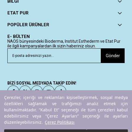
BİLGİ
ETAT PUR
POPÜLER ÜRÜNLER
E- BÜLTEN
NAOS bünyesindeki Bioderma, Institut Esthederm ve Etat Pur
ile ilgili kampanyalardan ilk sizin haberiniz olsun.
Gönder
BİZİ SOSYAL MEDYADA TAKİP EDİN!
Çerezler, içeriği ve reklamları kişiselleştirmek, sosyal medya
özellikleri sağlamak ve trafiğimizi analiz etmek için
kullanılmaktadır. “Kabul Et” seçeneği ile tüm çerezleri kabul
Copyright© 2025
ETAT PUR
All rights reserved.
edebilirsiniz veya “Çerez Ayarları” seçeneği ile ayarları
düzenleyebilirsiniz.
Çerez Politikası