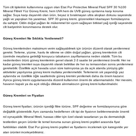
Tüm cilt tiplerinin kullanımına uygun olan Etat Pur Protective Mineral Fluid SPF 30 %100 
Mineral Filtreli Yüz Güneş Kremi, hem UVA hem de UVB güneş ışınlarına karşı koruma 
sağlar. Suya karşı dayanıklı olan ürün, beyaz iz bırakmayan ultra akışkan dokusu sayesinde 
yağlı ve yapışkan his yaratmaz. SPF 30 güneş kremi, gözenekleri tıkamayan formülasyona 
da sahiptir. Cildin doğal yağları ile mükemmel bir uyum sağlayan bitkisel yağ içeriği sayesinde 
cilt bariyerinin korunmasına destek olur.
Güneş Kremleri Ne Sıklıkla Yenilenmeli?
Güneş kremlerinden maksimum verim sağlayabilmek için ürünün düzenli olarak yenilenmesi 
gerekir. Terleme, yüzme, havlu ile silinme ve cildin doğal yağları, güneş kremlerinin cilt 
üzerinde meydana getirdiği koruyucu tabakanın zayıflamasına neden olabilir. Tüm bu 
nedenlerden ötürü güneş kremlerinin genel olarak 2-3 saatte bir yenilenmesi önerilir. Her ne 
kadar güneş kremleri suya dayanıklı olarak belirtilse de her su temasından sonra yenilenmesi 
gerekebilir. Özellikle açık havada uzun süre kalınıyorsa ya da açık alanda yürüyüş gibi 
aktiviteler yapılıyorsa güneş kremi mutlaka yenilenmelidir. Terlemenin sık yaşandığı yaz 
aylarında ve özellikle öğle saatlerinde güneş kremini yenilemek daha da önem kazanır. 
Ayrıca güneş kremi uygulamasında düzenli kullanımın önemi de atlanmamalıdır. Her mevsim, 
havanın kapalı ya da açık olduğu dikkate alınmaksızın güneş kremi kullanılmalıdır. 
Güneş Kremleri ve Fiyatları
Güneş kremi fiyatları; ürünün içerdiği filtre türüne, SPF değerine ve formülasyonuna göre
değişiklik gösterebilir. Aynı zamanda hedeflenen cilt tipi de fiyatının belirlenmesinde önemli
rol oynayabilir. Mineral filtreli, hassas ciltler için özel olarak tasarlanan ya da dermatolojik
testlerden geçen ürünler ile temel koruma sunan güneş kremi çeşitleri arasında fiyat
farklılıkları olabilir. Etat Pur güneş kremi çeşitleri ve fiyatlarını incelemek için kategoride yer
alan ürünleri inceleyebilirsiniz.