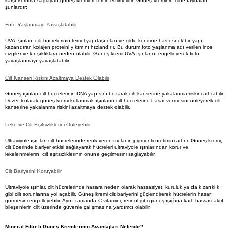
karşı koruma sağlayan güneş kremleri tercih edilmelidir. Güneş kreminin cilde faydaları 
şunlardır:
Foto Yaşlanmayı Yavaşlatabilir
UVA ışınları, cilt hücrelerinin temel yapıtaşı olan ve cilde kendine has esnek bir yapı 
kazandıran kolajen proteini yıkımını hızlandırır. Bu durum foto yaşlanma adı verilen ince 
çizgiler ve kırışıklıklara neden olabilir. Güneş kremi UVA ışınlarını engelleyerek foto 
yavaşlanmayı yavaşlatabilir.
Cilt Kanseri Riskini Azaltmaya Destek Olabilir
Güneş ışınları cilt hücrelerinin DNA yapısını bozarak cilt kanserine yakalanma riskini artırabilir. 
Düzenli olarak güneş kremi kullanmak ışınların cilt hücrelerine hasar vermesini önleyerek cilt 
kanserine yakalanma riskini azaltmaya destek olabilir. 
Leke ve Cilt Eşitsizliklerini Önleyebilir
Ultraviyole ışınları cilt hücrelerinde renk veren melanin pigmenti üretimini artırır. Güneş kremi, 
cilt üzerinde bariyer etkisi sağlayarak hücreleri ultraviyole ışınlarından korur ve 
lekelenmelerin, cilt eşitsizliklerinin önüne geçilmesini sağlayabilir.
Cilt Bariyerini Koruyabilir
Ultraviyole ışınlar, cilt hücrelerinde hasara neden olarak hassasiyet, kuruluk ya da kızarıklık 
gibi cilt sorunlarına yol açabilir. Güneş kremi cilt bariyerini güçlendirerek hücrelerin hasar 
görmesini engelleyebilir. Aynı zamanda C vitamini, retinol gibi güneş ışığına karlı hassas aktif 
bileşenlerin cilt üzerinde güvenle çalışmasına yardımcı olabilir.
Mineral Filtreli Güneş Kremlerinin Avantajları Nelerdir?