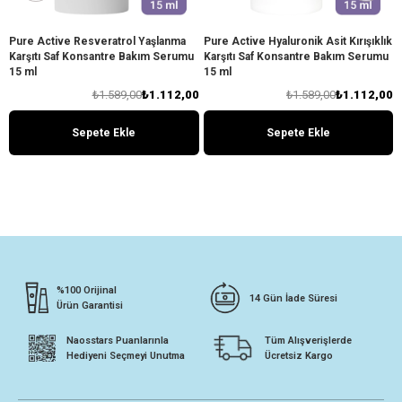
Pure Active Resveratrol Yaşlanma
Pure Active Hyaluronik Asit Kırışıklık
Karşıtı Saf Konsantre Bakım Serumu
Karşıtı Saf Konsantre Bakım Serumu
15 ml
15 ml
₺1.589,00
₺1.112,00
₺1.589,00
₺1.112,00
Sepete Ekle
Sepete Ekle
%100 Orijinal
14 Gün İade Süresi
Ürün Garantisi
Naosstars Puanlarınla
Tüm Alışverişlerde
Hediyeni Seçmeyi Unutma
Ücretsiz Kargo