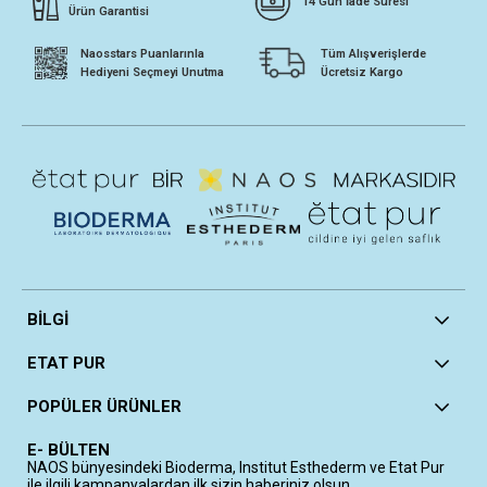
14 Gün İade Süresi
Ürün Garantisi
Naosstars Puanlarınla
Tüm Alışverişlerde
Hediyeni Seçmeyi Unutma
Ücretsiz Kargo
BİLGİ
ETAT PUR
POPÜLER ÜRÜNLER
E- BÜLTEN
NAOS bünyesindeki Bioderma, Institut Esthederm ve Etat Pur
ile ilgili kampanyalardan ilk sizin haberiniz olsun.