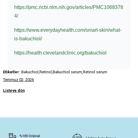
https://pmc.ncbi.nlm.nih.gov/articles/PMC1068378
4/
https://www.everydayhealth.com/smart-skin/what-
is-bakuchiol/
https://health.clevelandclinic.org/bakuchiol
Etiketler:
Bakuchiol,Retinol,Bakuchiol serum,Retinol serum
Temmuz 02, 2026
Listeye dön
%100 Orijinal