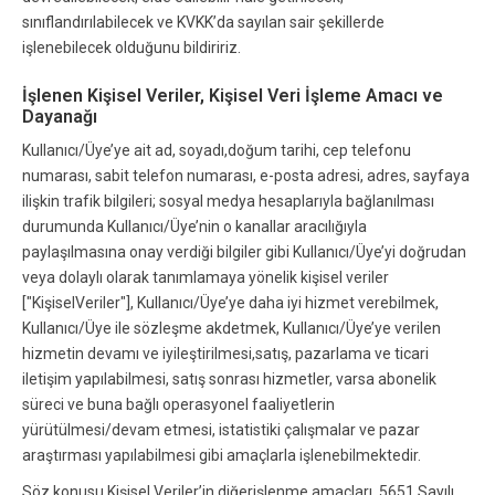
sınıflandırılabilecek ve KVKK’da sayılan sair şekillerde
işlenebilecek olduğunu bildiririz.
İşlenen Kişisel Veriler, Kişisel Veri İşleme Amacı ve
Dayanağı
Kullanıcı/Üye’ye ait ad, soyadı,doğum tarihi, cep telefonu
numarası, sabit telefon numarası, e-posta adresi, adres, sayfaya
ilişkin trafik bilgileri; sosyal medya hesaplarıyla bağlanılması
durumunda Kullanıcı/Üye’nin o kanallar aracılığıyla
paylaşılmasına onay verdiği bilgiler gibi Kullanıcı/Üye’yi doğrudan
veya dolaylı olarak tanımlamaya yönelik kişisel veriler
["KişiselVeriler"], Kullanıcı/Üye’ye daha iyi hizmet verebilmek,
Kullanıcı/Üye ile sözleşme akdetmek, Kullanıcı/Üye’ye verilen
hizmetin devamı ve iyileştirilmesi,satış, pazarlama ve ticari
iletişim yapılabilmesi, satış sonrası hizmetler, varsa abonelik
süreci ve buna bağlı operasyonel faaliyetlerin
yürütülmesi/devam etmesi, istatistiki çalışmalar ve pazar
araştırması yapılabilmesi gibi amaçlarla işlenebilmektedir.
Söz konusu Kişisel Veriler’in diğerişlenme amaçları, 5651 Sayılı