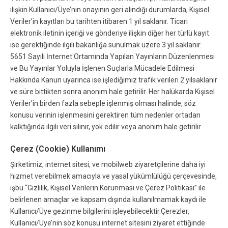
ilişkin Kullanıcı/Üye’nin onayının geri alındığı durumlarda, Kişisel
Veriler’in kayıtları bu tarihten itibaren 1 yıl saklanır. Ticari
elektronik iletinin içeriği ve gönderiye ilişkin diğer her türlü kayıt
ise gerektiğinde ilgili bakanlığa sunulmak üzere 3 yıl saklanır.
5651 Sayılı İnternet Ortamında Yapılan Yayınların Düzenlenmesi
ve Bu Yayınlar Yoluyla İşlenen Suçlarla Mücadele Edilmesi
Hakkında Kanun uyarınca ise işlediğimiz trafik verileri 2 yılsaklanır
ve süre bittikten sonra anonim hale getirilir. Her halükarda Kişisel
Veriler’in birden fazla sebeple işlenmiş olması halinde, söz
konusu verinin işlenmesini gerektiren tüm nedenler ortadan
kalktığında ilgili veri silinir, yok edilir veya anonim hale getirilir
Çerez (Cookie) Kullanımı
Şirketimiz, internet sitesi, ve mobilweb ziyaretçilerine daha iyi
hizmet verebilmek amacıyla ve yasal yükümlülüğü çerçevesinde,
işbu “Gizlilik, Kişisel Verilerin Korunması ve Çerez Politikası” ile
belirlenen amaçlar ve kapsam dışında kullanılmamak kaydı ile
Kullanıcı/Üye gezinme bilgilerini işleyebilecektir.Çerezler,
Kullanıcı/Üye’nin söz konusu internet sitesini ziyaret ettiğinde