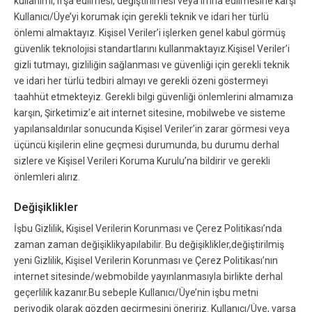
kullanımı, ifşa edilmesi, değiştirilmesi veya imha edilmesine karşı
Kullanıcı/Üye’yi korumak için gerekli teknik ve idari her türlü
önlemi almaktayız. Kişisel Veriler’i işlerken genel kabul görmüş
güvenlik teknolojisi standartlarını kullanmaktayız.Kişisel Veriler’i
gizli tutmayı, gizliliğin sağlanması ve güvenliği için gerekli teknik
ve idari her türlü tedbiri almayı ve gerekli özeni göstermeyi
taahhüt etmekteyiz. Gerekli bilgi güvenliği önlemlerini almamıza
karşın, Şirketimiz’e ait internet sitesine, mobilwebe ve sisteme
yapılansaldırılar sonucunda Kişisel Veriler’in zarar görmesi veya
üçüncü kişilerin eline geçmesi durumunda, bu durumu derhal
sizlere ve Kişisel Verileri Koruma Kurulu’na bildirir ve gerekli
önlemleri alırız.
Değişiklikler
İşbu Gizlilik, Kişisel Verilerin Korunması ve Çerez Politikası’nda
zaman zaman değişiklikyapılabilir. Bu değişiklikler,değiştirilmiş
yeni Gizlilik, Kişisel Verilerin Korunması ve Çerez Politikası’nın
internet sitesinde/webmobilde yayınlanmasıyla birlikte derhal
geçerlilik kazanır.Bu sebeple Kullanıcı/Üye’nin işbu metni
periyodik olarak gözden geçirmesini öneririz. Kullanıcı/Üye, varsa