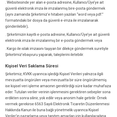
. Websitesinde yer alan e-posta adresine, Kullanıcı/Üye’ye ait
güvenli elektronik imza ile imzalanmış bire-posta göndermek
(aynı zamanda Şirketimiz’e hitaben yazılan “word veya pdf.”
formatındaki bir dosya da güvenli e-imza ile imzalanarak
gönderilebilir);
. Şirketimizin kayıtlı e-posta adresine, Kullanıcı/Üye’ye ait güvenli
elektronik imza ile imzalanmış bir e-posta göndermek veya
. Kargo ile ıslak imzasını taşıyan bir dilekçe göndermek suretiyle
Şirketimiz’ebaşvuru yaparak, taleplerini iletebilir.
Kişisel Veri Saklama Süresi
Şirketimiz, KVKK uyarınca işlediği Kişisel Verileri yalnızca ilgili
mevzuatta öngörülen veya mevzuatta bir süre öngörülmemiş
ise kişisel veri işleme amacının gerektirdiği süre kadar muhafaza
eder. Tutulan veriler verinin işlenmesini gerektiren sebepler sona
erdikten sonra silinir, yok edilir veya anonim hale getirilir. Örnek
vermek gerekirse 6563 Sayılı Elektronik Ticaretin Düzenlenmesi
Hakkında Kanun ile buna bağlı yönetmelik uyarınca Kişisel
Veriler’in pazarlama veya tanıtım amaçları için kullanılacağına