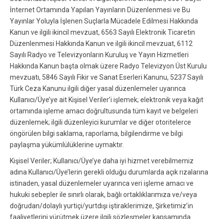
İnternet Ortamında Yapılan Yayınların Düzenlenmesi ve Bu
Yayınlar Yoluyla İşlenen Suçlarla Mücadele Edilmesi Hakkında
Kanun ve ilgili ikincil mevzuat, 6563 Sayılı Elektronik Ticaretin
Düzenlenmesi Hakkında Kanun ve ilgili ikincil mevzuat, 6112
Sayılı Radyo ve Televizyonların Kuruluş ve Yayın Hizmetleri
Hakkında Kanun başta olmak üzere Radyo Televizyon Üst Kurulu
mevzuatı, 5846 Sayılı Fikir ve Sanat Eserleri Kanunu, 5237 Sayılı
Türk Ceza Kanunu ilgili diğer yasal düzenlemeler uyarınca
Kullanıcı/Üye’ye ait Kişisel Veriler’i işlemek; elektronik veya kağıt
ortamında işleme amacı doğrultusunda tüm kayıt ve belgeleri
düzenlemek; ilgili düzenleyici kurumlar ve diğer otoritelerce
öngörülen bilgi saklama, raporlama, bilgilendirme ve bilgi
paylaşma yükümlülüklerine uymaktır.
Kişisel Veriler; Kullanıcı/Üye’ye daha iyi hizmet verebilmemiz
adına Kullanıcı/Üye’lerin gerekli olduğu durumlarda açık rızalarına
istinaden, yasal düzenlemeler uyarınca veri işleme amacı ve
hukuki sebepler ile sınırlı olarak, bağlı ortaklıklarımıza ve/veya
doğrudan/dolaylı yurtiçi/yurtdışı iştiraklerimize, Şirketimiz’in
faaliyetlerini yürütmek üzere ilgili sözleşmeler kapsamında