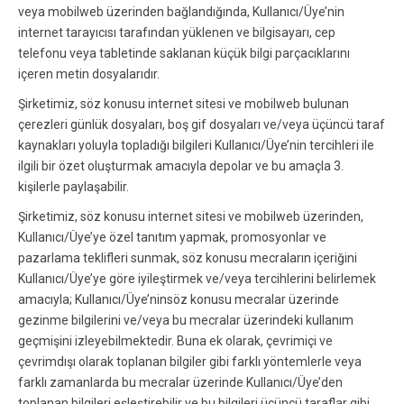
veya mobilweb üzerinden bağlandığında, Kullanıcı/Üye’nin
internet tarayıcısı tarafından yüklenen ve bilgisayarı, cep
telefonu veya tabletinde saklanan küçük bilgi parçacıklarını
içeren metin dosyalarıdır.
Şirketimiz, söz konusu internet sitesi ve mobilweb bulunan
çerezleri günlük dosyaları, boş gif dosyaları ve/veya üçüncü taraf
kaynakları yoluyla topladığı bilgileri Kullanıcı/Üye’nin tercihleri ile
ilgili bir özet oluşturmak amacıyla depolar ve bu amaçla 3.
kişilerle paylaşabilir.
Şirketimiz, söz konusu internet sitesi ve mobilweb üzerinden,
Kullanıcı/Üye’ye özel tanıtım yapmak, promosyonlar ve
pazarlama teklifleri sunmak, söz konusu mecraların içeriğini
Kullanıcı/Üye’ye göre iyileştirmek ve/veya tercihlerini belirlemek
amacıyla; Kullanıcı/Üye’ninsöz konusu mecralar üzerinde
gezinme bilgilerini ve/veya bu mecralar üzerindeki kullanım
geçmişini izleyebilmektedir. Buna ek olarak, çevrimiçi ve
çevrimdışı olarak toplanan bilgiler gibi farklı yöntemlerle veya
farklı zamanlarda bu mecralar üzerinde Kullanıcı/Üye’den
toplanan bilgileri eşleştirebilir ve bu bilgileri üçüncü taraflar gibi