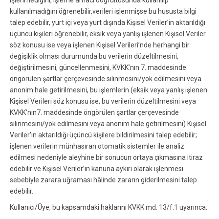
işlenmediğini, işleme amacı doğrultusunda kullanılıp
kullanılmadığını öğrenebilir,verileri işlenmişse bu hususta bilgi
talep edebilir, yurt içi veya yurt dışında Kişisel Veriler’in aktarıldığı
üçüncü kişileri öğrenebilir, eksik veya yanlış işlenen Kişisel Veriler
söz konusu ise veya işlenen Kişisel Verileri’nde herhangi bir
değişiklik olması durumunda bu verilerin düzeltilmesini,
değiştirilmesini, güncellenmesini, KVKK’nın 7. maddesinde
öngörülen şartlar çerçevesinde silinmesini/yok edilmesini veya
anonim hale getirilmesini, bu işlemlerin (eksik veya yanlış işlenen
Kişisel Verileri söz konusu ise, bu verilerin düzeltilmesini veya
KVKK’nın7. maddesinde öngörülen şartlar çerçevesinde
silinmesini/yok edilmesini veya anonim hale getirilmesini) Kişisel
Veriler’in aktarıldığı üçüncü kişilere bildirilmesini talep edebilir;
işlenen verilerin münhasıran otomatik sistemler ile analiz
edilmesi nedeniyle aleyhine bir sonucun ortaya çıkmasına itiraz
edebilir ve Kişisel Veriler’in kanuna aykırı olarak işlenmesi
sebebiyle zarara uğraması hâlinde zararın giderilmesini talep
edebilir.
Kullanıcı/Üye, bu kapsamdaki haklarını KVKK md. 13/f.1 uyarınca: