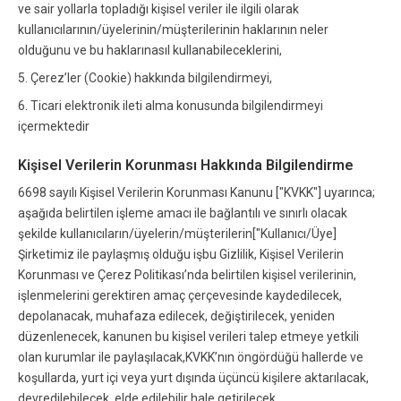
ve sair yollarla topladığı kişisel veriler ile ilgili olarak
kullanıcılarının/üyelerinin/müşterilerinin haklarının neler
olduğunu ve bu haklarınasıl kullanabileceklerini,
5. Çerez’ler (Cookie) hakkında bilgilendirmeyi,
6. Ticari elektronik ileti alma konusunda bilgilendirmeyi
içermektedir
Kişisel Verilerin Korunması Hakkında Bilgilendirme
6698 sayılı Kişisel Verilerin Korunması Kanunu ["KVKK"] uyarınca;
aşağıda belirtilen işleme amacı ile bağlantılı ve sınırlı olacak
şekilde kullanıcıların/üyelerin/müşterilerin["Kullanıcı/Üye]
Şirketimiz ile paylaşmış olduğu işbu Gizlilik, Kişisel Verilerin
Korunması ve Çerez Politikası’nda belirtilen kişisel verilerinin,
işlenmelerini gerektiren amaç çerçevesinde kaydedilecek,
depolanacak, muhafaza edilecek, değiştirilecek, yeniden
düzenlenecek, kanunen bu kişisel verileri talep etmeye yetkili
olan kurumlar ile paylaşılacak,KVKK’nın öngördüğü hallerde ve
koşullarda, yurt içi veya yurt dışında üçüncü kişilere aktarılacak,
devredilebilecek, elde edilebilir hale getirilecek,