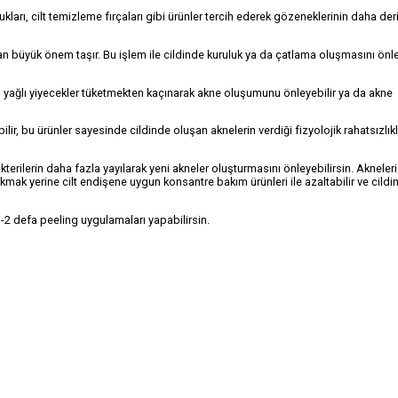
ukları, cilt temizleme fırçaları gibi ürünler tercih ederek gözeneklerinin daha de
man büyük önem taşır. Bu işlem ile cildinde kuruluk ya da çatlama oluşmasını önle
 yağlı yiyecekler tüketmekten kaçınarak akne oluşumunu önleyebilir ya da akne
lir, bu ürünler sayesinde cildinde oluşan aknelerin verdiği fizyolojik rahatsızlık
terilerin daha fazla yayılarak yeni akneler oluşturmasını önleyebilirsin. Akneler
mak yerine cilt endişene uygun konsantre bakım ürünleri ile azaltabilir ve cildini
-2 defa peeling uygulamaları yapabilirsin.