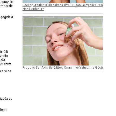
ulunan kıl
Peeling Asitleri Kullanırken Ciltte Oluşan Gerginlik Hissi
etmesi de
Nasıl Giderilir?
aşağıdaki
. Cilt
erinin
k da
ğun akne
Propolis Saf Aktif ile Ciltteki Onarım ve Yatıştırma Gücü
 sivilce
üzsüz ve
lerini