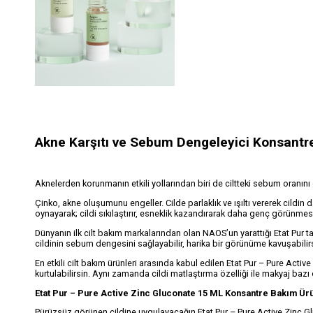
Akne Karşıtı ve Sebum Dengeleyici Konsantr
Aknelerden korunmanın etkili yollarından biri de ciltteki sebum oranını 
Çinko, akne oluşumunu engeller. Cilde parlaklık ve ışıltı vererek cildin
oynayarak; cildi sıkılaştırır, esneklik kazandırarak daha genç görünme
Dünyanın ilk cilt bakım markalarından olan NAOS’un yarattığı Etat Pur t
cildinin sebum dengesini sağlayabilir, harika bir görünüme kavuşabilir
En etkili cilt bakım ürünleri arasında kabul edilen Etat Pur – Pure Activ
kurtulabilirsin. Aynı zamanda cildi matlaştırma özelliği ile makyaj bazı o
Etat Pur – Pure Active Zinc Gluconate 15 ML Konsantre Bakım Ürü
Pürüzsüz görünen cildine uygulayacağın Etat Pur – Pure Active Zinc G