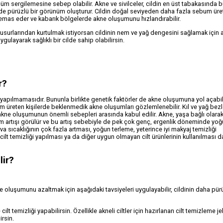
üm sergilemesine sebep olabilir. Akne ve sivilceler, cildin en üst tabakasında b
yinde pürüzlü bir görünüm oluşturur. Cildin doğal seviyeden daha fazla sebum ür
le temas eder ve kabarık bölgelerde akne oluşumunu hızlandırabilir.
usurlarından kurtulmak istiyorsan cildinin nem ve yağ dengesini sağlamak için 
gulayarak sağlıklı bir cilde sahip olabilirsin.
r?
apılmamasıdır. Bununla birlikte genetik faktörler de akne oluşumuna yol açabilir
m üreten kişilerde beklenmedik akne oluşumları gözlemlenebilir. Kıl ve yağ bezl
 akne oluşumunun önemli sebepleri arasında kabul edilir. Akne, yaşa bağlı olara
bum artışı görülür ve bu artış sebebiyle de pek çok genç, ergenlik döneminde yo
a sıcaklığının çok fazla artması, yoğun terleme, yeterince iyi makyaj temizliği
 cilt temizliği yapılması ya da diğer uygun olmayan cilt ürünlerinin kullanılması da
lir?
luşumunu azaltmak için aşağıdaki tavsiyeleri uygulayabilir, cildinin daha pür
temizliği yapabilirsin. Özellikle akneli ciltler için hazırlanan cilt temizleme jel
irsin.