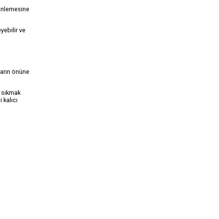
rinlemesine
yebilir ve
ların önüne
i sıkmak
 kalıcı