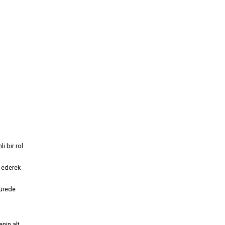
i bir rol
h ederek
sürede
nin alt