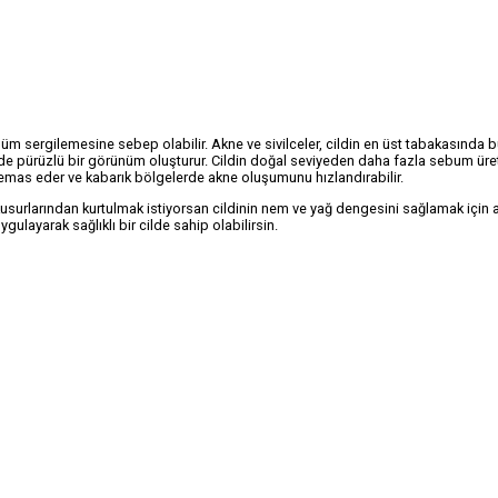
üm sergilemesine sebep olabilir. Akne ve sivilceler, cildin en üst tabakasında b
yinde pürüzlü bir görünüm oluşturur. Cildin doğal seviyeden daha fazla sebum ür
le temas eder ve kabarık bölgelerde akne oluşumunu hızlandırabilir.
usurlarından kurtulmak istiyorsan cildinin nem ve yağ dengesini sağlamak için 
gulayarak sağlıklı bir cilde sahip olabilirsin.