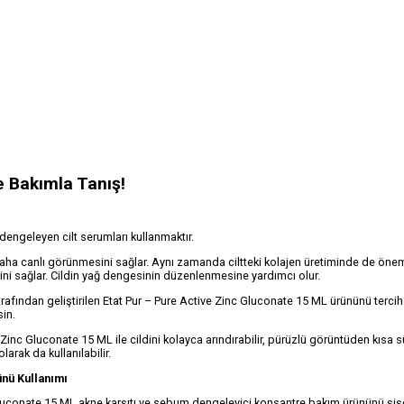
e Bakımla Tanış!
dengeleyen cilt serumları kullanmaktır.
 daha canlı görünmesini sağlar. Aynı zamanda ciltteki kolajen üretiminde de öneml
sini sağlar. Cildin yağ dengesinin düzenlenmesine yardımcı olur.
arafından geliştirilen Etat Pur – Pure Active Zinc Gluconate 15 ML ürününü terci
sin.
e Zinc Gluconate 15 ML ile cildini kolayca arındırabilir, pürüzlü görüntüden kısa 
larak da kullanılabilir.
nü Kullanımı
luconate 15 ML akne karşıtı ve sebum dengeleyici konsantre bakım ürününü şişe