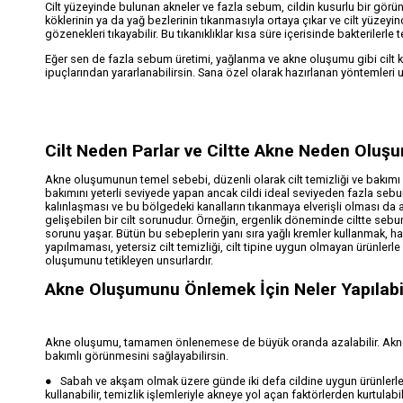
Cilt yüzeyinde bulunan akneler ve fazla sebum, cildin kusurlu bir görün
köklerinin ya da yağ bezlerinin tıkanmasıyla ortaya çıkar ve cilt yüze
gözenekleri tıkayabilir. Bu tıkanıklıklar kısa süre içerisinde bakteriler
Eğer sen de fazla sebum üretimi, yağlanma ve akne oluşumu gibi cilt k
ipuçlarından yararlanabilirsin. Sana özel olarak hazırlanan yöntemleri uy
Cilt Neden Parlar ve Ciltte Akne Neden Oluşu
Akne oluşumunun temel sebebi, düzenli olarak cilt temizliği ve bakımı y
bakımını yeterli seviyede yapan ancak cildi ideal seviyeden fazla sebu
kalınlaşması ve bu bölgedeki kanalların tıkanmaya elverişli olması da
gelişebilen bir cilt sorunudur. Örneğin, ergenlik döneminde ciltte se
sorunu yaşar. Bütün bu sebeplerin yanı sıra yağlı kremler kullanmak, hav
yapılmaması, yetersiz cilt temizliği, cilt tipine uygun olmayan ürünlerle
oluşumunu tetikleyen unsurlardır.
Akne Oluşumunu Önlemek İçin Neler Yapılabi
Akne oluşumu, tamamen önlenemese de büyük oranda azalabilir. Akne o
bakımlı görünmesini sağlayabilirsin.
● Sabah ve akşam olmak üzere günde iki defa cildine uygun ürünlerle cilt 
kullanabilir, temizlik işlemleriyle akneye yol açan faktörlerden kurtulabil