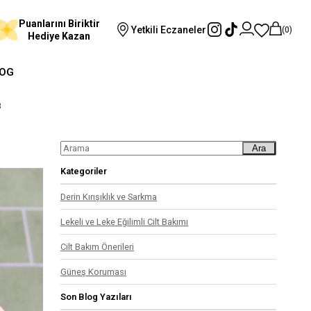
Puanlarını Biriktir
Yetkili Eczaneler
0
Hediye Kazan
OG
3
Ara
Kategoriler
Derin Kırışıklık ve Sarkma
Lekeli ve Leke Eğilimli Cilt Bakımı
Cilt Bakım Önerileri
Güneş Koruması
Son Blog Yazıları