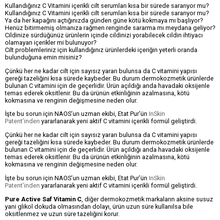
Kullandığınız C Vitamini içerikli cilt serumları kısa bir sürede sararıyor mu?
Kullandığınız C Vitamini içerikli cilt serumları kısa bir sürede sararıyor mu?
Ya da her kapağını açtığınızda günden güne kötü kokmaya mı başlıyor?
Henüz bitirmemiş olmanıza rağmen renginde sararma mı meydana geliyor?
Cildinize sürdüğünüz ürünlerin içinde cildinizi yorabilecek cildin ihtiyacı
olamayan içerikler mi bulunuyor?
Cilt problemleriniz için kullandığınız ürünlerdeki içeriğin yeterli oranda
bulunduğuna emin misiniz?
Çünkü her ne kadar cilt için sayısız yararı bulunsa da C vitamini yapısı
gereği tazeliğini kısa sürede kaybeder. Bu durum dermokozmetik ürünlerde
bulunan C vitamini için de geçerlidir. Ürün açıldığı anda havadaki oksijenle
temas ederek oksitlenir. Bu da ürünün etkinliğinin azalmasına, kötü
kokmasına ve renginin değişmesine neden olur.
İşte bu sorun için NAOS’un uzman ekibi, Etat Pur’ün
InSkin
Patent’inden
yararlanarak yeni aktif C vitamini içerikli formül geliştirdi.
Çünkü her ne kadar cilt için sayısız yararı bulunsa da C vitamini yapısı
gereği tazeliğini kısa sürede kaybeder. Bu durum dermokozmetik ürünlerde
bulunan C vitamini için de geçerlidir. Ürün açıldığı anda havadaki oksijenle
temas ederek oksitlenir. Bu da ürünün etkinliğinin azalmasına, kötü
kokmasına ve renginin değişmesine neden olur.
İşte bu sorun için NAOS’un uzman ekibi, Etat Pur’ün
InSkin
Patent’inden
yararlanarak yeni aktif C vitamini içerikli formül geliştirdi.
Pure Active Saf Vitamin C
, diğer dermokozmetik markaların aksine susuz
yani glikol dokuda olmasından dolayı, ürün uzun süre kullanılsa bile
oksitlenmez ve uzun süre tazeliğini korur.