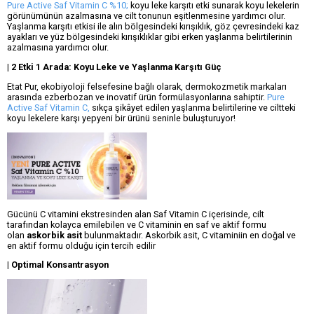
Pure Active Saf Vitamin C %10;
koyu leke karşıtı etki sunarak koyu lekelerin
görünümünün azalmasına ve cilt tonunun eşitlenmesine yardımcı olur.
Yaşlanma karşıtı etkisi ile alın bölgesindeki kırışıklık, göz çevresindeki kaz
ayakları ve yüz bölgesindeki kırışıklıklar gibi erken yaşlanma belirtilerinin
azalmasına yardımcı olur.
| 2 Etki 1 Arada: Koyu Leke ve Yaşlanma Karşıtı Güç
Etat Pur, ekobiyoloji felsefesine bağlı olarak, dermokozmetik markaları
arasında ezberbozan ve inovatif ürün formülasyonlarına sahiptir.
Pure
Active Saf Vitamin C,
sıkça şikâyet edilen yaşlanma belirtilerine ve ciltteki
koyu lekelere karşı yepyeni bir ürünü seninle buluşturuyor!
Gücünü C vitamini ekstresinden alan Saf Vitamin C içerisinde, cilt
tarafından kolayca emilebilen ve C vitaminin en saf ve aktif formu
olan
askorbik asit
bulunmaktadır. Askorbik asit, C vitaminiin en doğal ve
en aktif formu olduğu için tercih edilir
| Optimal Konsantrasyon