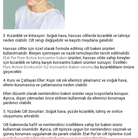
3. Kızarıklık ve İrritasyon: Soğuk hava, hassas ciltlerde kızarıklık ve tahrişe
neden olabilir. Cilt rengi değişebilir ve kaşıntı meydana gelebilir.
Hassas ciltler için özel olarak formüle edilmiş cilt bakım ürünleri
kullanılmalıdır. Alerjen içermeyen ve nazik temizleyiciler tercih edilmelidir.
Etat Pur Pure Active konsantre bakım
ürünleri, hassas cilde sahip bireyler
için kızarıklık ve tahriş karşıtı konsantre bakım ürünleri sunuyor. Özellikl
e
Pure Active Enoksolon %2 Konsantre Bakım serumu
bu kızarıklıkların önüne
geçecektir.
4. Kuru ve Çatlayan Eller: Kışın sık sık ellerinizi yıkamanız ve soğuk hava,
ellerin kurumasına ve çatlamasına neden olabilir.
Elleri düzenli olarak nemlendirici bakım ürünler veya losyonlarla koruyun.
Ayrıca, dışarı çıkmadan önce eldiven kullanmak da ellerinizi korumaya
yardımcı olabilir.
5. Yüzdeki Cilt Sorunları: Soğuk hava, yüzde kızarıklık, tahriş ve sivilce
oluşumunu artırabilir.
Cilt bakımında hafif ve nemlendirici özelliklere sahip bir bakım ürünü
kullanmak önemlidir. Ayrıca, cilt tipinize uygun bir nemlendirici seçmek ve
güneş koruması uygulamak da yararlı olabilir. Etat Pur’ün cilt tiplerine özel