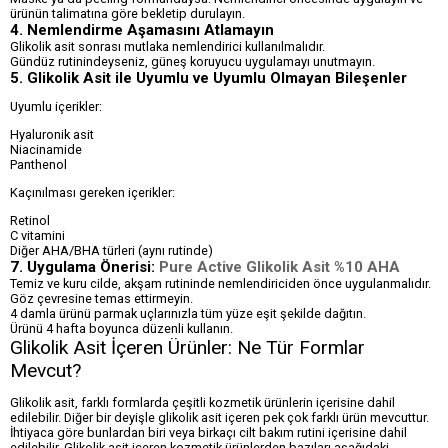
ürünün talimatına göre bekletip durulayın.
4. Nemlendirme Aşamasını Atlamayın
Glikolik asit sonrası mutlaka nemlendirici kullanılmalıdır.
Gündüz rutinindeyseniz, güneş koruyucu uygulamayı unutmayın.
5. Glikolik Asit ile Uyumlu ve Uyumlu Olmayan Bileşenler
Uyumlu içerikler:
Hyaluronik asit
Niacinamide
Panthenol
Kaçınılması gereken içerikler:
Retinol
C vitamini
Diğer AHA/BHA türleri (aynı rutinde)
7.
Uygulama Önerisi:
Pure Active Glikolik Asit %10 AHA
Temiz ve kuru cilde, akşam rutininde nemlendiriciden önce uygulanmalıdır.
Göz çevresine temas ettirmeyin.
4 damla ürünü parmak uçlarınızla tüm yüze eşit şekilde dağıtın.
Ürünü 4 hafta boyunca düzenli kullanın.
Glikolik Asit İçeren Ürünler: Ne Tür Formlar
Mevcut?
Glikolik asit, farklı formlarda çeşitli kozmetik ürünlerin içerisine dahil
edilebilir. Diğer bir deyişle glikolik asit içeren pek çok farklı ürün mevcuttur.
İhtiyaca göre bunlardan biri veya birkaçı cilt bakım rutini içerisine dahil
edilebilir. Glikolik asit içeren kozmetik ürünlerden bazıları aşağıdaki