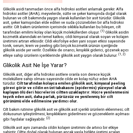
Glikolik asidi tanımadan önce alfa hidroksi asitleri anlamak gerekir. Alfa
hidroksi asitler (AHA); meyvelerde, sütte ve şeker kamışında doğal olarak
bulunan ve cilt bakımında yaygın olarak kullanılan bir asit türüdür. Glikolik
asit, şeker kamışından elde edilen ve suda çözünebilen bir alfa hidroksi
asittir. Cilt bakım ürünlerinin içerisinde sıklıkla kullanılan bu bileşen, cilt
(1)
tarafından emilimi kolay olan küçük moleküllerden oluşur.
Glikolik asidin
kozmetik alanındaki en temel katkısı, cildi kimyasal olarak soyan ve kolajen
üretimini artıran etkisidir. Cildi eksfoliye eden yani soyan etkisi sayesinde
tonik, serum, krem ve peeling gibi birçok kozmetik ürünün içeriğinde
glikolik aside yer verilir. Özellikle de onarıcı, kırışıklık giderici, gözenek açıcı
(1, 2)
etkiye sahip ürünlerin içeriklerinde glikolik asit yaygın olarak bulunur.
Glikolik Asit Ne İşe Yarar?
Glikolik asit, diğer alfa hidroksi asitlere oranla son derece küçük
moleküllere sahip olması sayesinde cilde en kolay nüfuz eden AHA
türüdür.
Cilt tarafından kolayca emilen glikolik asit, kimyasal peeling
görevi görür ve cildin en üst tabakasını (epidermis) yüzeysel olarak
kaplayan ölü deri hücrelerini ciltten uzaklaştırır. Hücre yenilenmesini
teşvik eden asit, daha parlak, pürüzsüz ve yenilenmiş bir cilt
görünümü elde edilmesine yardımcı olur.
Cilt bakım rutinine glikolik asit ve glikolik asit içerikli ürünlerin eklenmesi; cilt
dokusunun iyileştirilmesi, kırışıklıkların giderilmesi ve gözeneklerin açılması
(2)
gibi faydalar sağlayabilir.
Glikolik asit aynı zamanda cildin kolajen üretimini de artırıcı bir etkiye
sahiptir. Ciltte doğal olarak bulunan ancak yaşla birlikte üretimi azalan