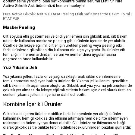
görünmesine yardımcı olan saf konsantre bakım serumu Etat Pur Pure
Active Glikolik Asit ürünümüzü hemen inceleyin!
Pure Active Glikolik Asit %10 AHA Peeling Etkili Saf Konsantre Bakım 15 ml |
ETAT PUR
Maske/Peeling
Cilt soyucu etki göstermesi ve cildi yenilemesi için glikolik asit, cilt bakım
rutininde kullanılan maske ve peeling gibi ürünlerin içerisinde yer alabilir.
Özellikle de lekeye eğilimli ciltler için üretilen peeling veya peeling etkili
farklı ürünlerde glikolik asidin kullanımı oldukça yaygındır. Bu ürünler cilt
temizliğinin hemen ardından, serum ve nemlendirici uygulamasına
geçmeden önce kullanılabilir.
Yüz Yıkama Jeli
Yüz yıkama jelleri, fazla kir ve yağı uzaklaştırarak cildin derinlemesine
temizlenmesini sağlayan bakım ürünleridir. Yıkama jeli kullanımı genellikle
cilt bakımının ilk aşamasını oluşturur. Glikolik asit yüz yıkama jeli ürünlerinde
çok sık yer almasa da lekeye eğilimli ciltlerin bakımı için özel olarak üretilen
serilerin yıkama jellerinin içerisine dahil edilebilir.
Kombine İçerikli Ürünler
Glikolik asit içeren ürünlerle birlikte farklı bileşenlerin yer aldığı ürünler
kullanmak, hem glikolik asidin etkisini artırmaya hem de ciltte istenmeyen
reaksiyonları önlemeye yardımcı olabilir. Cilt tipinize ve ihtiyacınıza bağlı
olarak glikolik asitle birlikte tercih edilebilecek ürünlerden bazıları şunlardır: