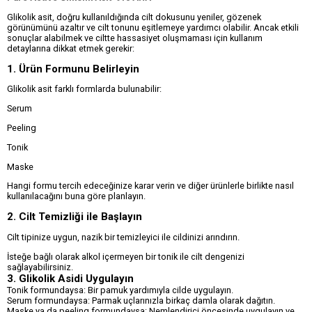
Glikolik asit, doğru kullanıldığında cilt dokusunu yeniler, gözenek
görünümünü azaltır ve cilt tonunu eşitlemeye yardımcı olabilir. Ancak etkili
sonuçlar alabilmek ve ciltte hassasiyet oluşmaması için kullanım
detaylarına dikkat etmek gerekir:
1. Ürün Formunu Belirleyin
Glikolik asit farklı formlarda bulunabilir:
Serum
Peeling
Tonik
Maske
Hangi formu tercih edeceğinize karar verin ve diğer ürünlerle birlikte nasıl
kullanılacağını buna göre planlayın.
2. Cilt Temizliği ile Başlayın
Cilt tipinize uygun, nazik bir temizleyici ile cildinizi arındırın.
İsteğe bağlı olarak alkol içermeyen bir tonik ile cilt dengenizi
sağlayabilirsiniz.
3. Glikolik Asidi Uygulayın
Tonik formundaysa: Bir pamuk yardımıyla cilde uygulayın.
Serum formundaysa: Parmak uçlarınızla birkaç damla olarak dağıtın.
Maske ya da peeling formundaysa: Nemlendirici öncesinde uygulayın ve