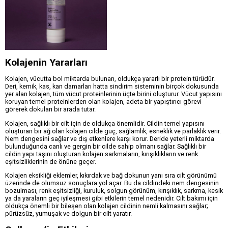
Kolajenin Yararları
Kolajen, vücutta bol miktarda bulunan, oldukça yararlı bir protein türüdür.
Deri, kemik, kas, kan damarları hatta sindirim sisteminin birçok dokusunda
yer alan kolajen, tüm vücut proteinlerinin üçte birini oluşturur. Vücut yapısını
koruyan temel proteinlerden olan kolajen, adeta bir yapıştırıcı görevi
görerek dokuları bir arada tutar.
Kolajen, sağlıklı bir cilt için de oldukça önemlidir. Cildin temel yapısını
oluşturan bir ağ olan kolajen cilde güç, sağlamlık, esneklik ve parlaklık verir.
Nem dengesini sağlar ve dış etkenlere karşı korur. Deride yeterli miktarda
bulunduğunda canlı ve gergin bir cilde sahip olmanı sağlar. Sağlıklı bir
cildin yapı taşını oluşturan kolajen sarkmaların, kırışıklıkların ve renk
eşitsizliklerinin de önüne geçer.
Kolajen eksikliği eklemler, kıkırdak ve bağ dokunun yanı sıra cilt görünümü
üzerinde de olumsuz sonuçlara yol açar. Bu da cildindeki nem dengesinin
bozulması, renk eşitsizliği, kuruluk, solgun görünüm, kırışıklık, sarkma, kesik
ya da yaraların geç iyileşmesi gibi etkilerin temel nedenidir. Cilt bakımı için
oldukça önemli bir bileşen olan kolajen cildinin nemli kalmasını sağlar;
pürüzsüz, yumuşak ve dolgun bir cilt yaratır.