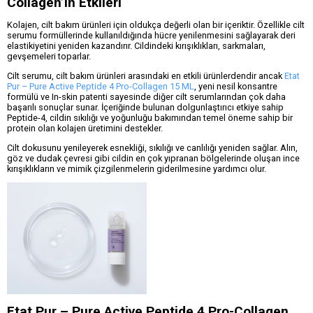
Collagen’in Etkileri
Kolajen, cilt bakım ürünleri için oldukça değerli olan bir içeriktir. Özellikle cilt
serumu formüllerinde kullanıldığında hücre yenilenmesini sağlayarak deri
elastikiyetini yeniden kazandırır. Cildindeki kırışıklıkları, sarkmaları,
gevşemeleri toparlar.
Cilt serumu, cilt bakım ürünleri arasındaki en etkili ürünlerdendir ancak
Etat
Pur – Pure Active Peptide 4 Pro-Collagen 15 ML
, yeni nesil konsantre
formülü ve In-skin patenti sayesinde diğer cilt serumlarından çok daha
başarılı sonuçlar sunar. İçeriğinde bulunan dolgunlaştırıcı etkiye sahip
Peptide-4, cildin sıkılığı ve yoğunluğu bakımından temel öneme sahip bir
protein olan kolajen üretimini destekler.
Cilt dokusunu yenileyerek esnekliği, sıkılığı ve canlılığı yeniden sağlar. Alın,
göz ve dudak çevresi gibi cildin en çok yıpranan bölgelerinde oluşan ince
kırışıklıkların ve mimik çizgilenmelerin giderilmesine yardımcı olur.
Etat Pur – Pure Active Peptide 4 Pro-Collagen