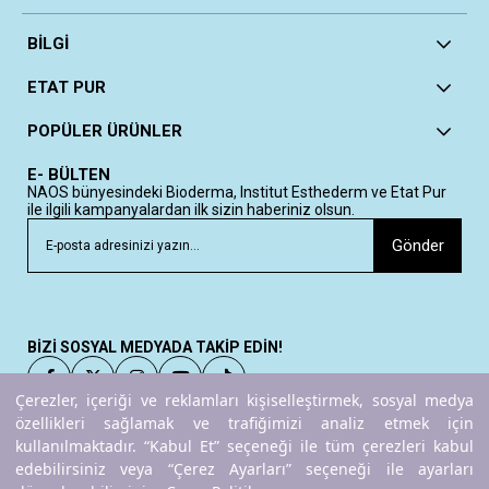
BİLGİ
ETAT PUR
POPÜLER ÜRÜNLER
E- BÜLTEN
NAOS bünyesindeki Bioderma, Institut Esthederm ve Etat Pur
ile ilgili kampanyalardan ilk sizin haberiniz olsun.
Gönder
BİZİ SOSYAL MEDYADA TAKİP EDİN!
Çerezler, içeriği ve reklamları kişiselleştirmek, sosyal medya
özellikleri sağlamak ve trafiğimizi analiz etmek için
kullanılmaktadır. “Kabul Et” seçeneği ile tüm çerezleri kabul
Copyright© 2025
ETAT PUR
All rights reserved.
edebilirsiniz veya “Çerez Ayarları” seçeneği ile ayarları