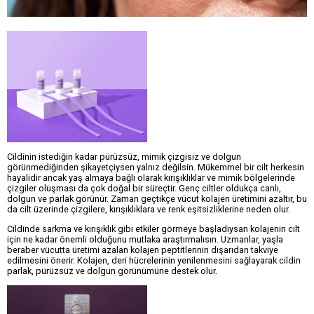
Cildinin istediğin kadar pürüzsüz, mimik çizgisiz ve dolgun
görünmediğinden şikayetçiysen yalnız değilsin. Mükemmel bir cilt herkesin
hayalidir ancak yaş almaya bağlı olarak kırışıklıklar ve mimik bölgelerinde
çizgiler oluşması da çok doğal bir süreçtir. Genç ciltler oldukça canlı,
dolgun ve parlak görünür. Zaman geçtikçe vücut kolajen üretimini azaltır, bu
da cilt üzerinde çizgilere, kırışıklıklara ve renk eşitsizliklerine neden olur.
Cildinde sarkma ve kırışıklık gibi etkiler görmeye başladıysan kolajenin cilt
için ne kadar önemli olduğunu mutlaka araştırmalısın. Uzmanlar, yaşla
beraber vücutta üretimi azalan kolajen peptitlerinin dışarıdan takviye
edilmesini önerir. Kolajen, deri hücrelerinin yenilenmesini sağlayarak cildin
parlak, pürüzsüz ve dolgun görünümüne destek olur.