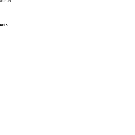
 ürünün
onik