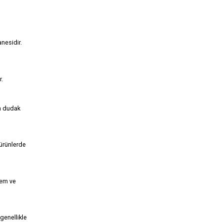
anesidir.
r.
en dudak
 ürünlerde
rem ve
genellikle