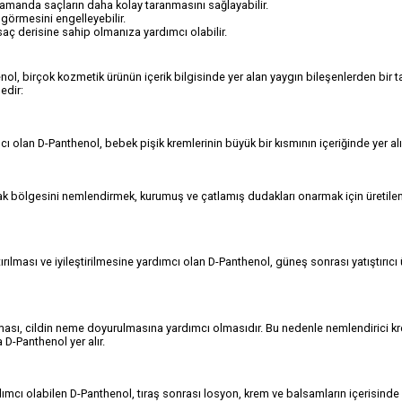
zamanda saçların daha kolay taranmasını sağlayabilir.
 görmesini engelleyebilir.
 saç derisine sahip olmanıza yardımcı olabilir.
nol, birçok kozmetik ürünün içerik bilgisinde yer alan yaygın bileşenlerden bir t
edir:
 olan D-Panthenol, bebek pişik kremlerinin büyük bir kısmının içeriğinde yer alı
ak bölgesini nemlendirmek, kurumuş ve çatlamış dudakları onarmak için üretil
tırılması ve iyileştirilmesine yardımcı olan D-Panthenol, güneş sonrası yatıştırıcı
ltması, cildin neme doyurulmasına yardımcı olmasıdır. Bu nedenle nemlendirici k
 D-Panthenol yer alır.
ardımcı olabilen D-Panthenol, tıraş sonrası losyon, krem ve balsamların içerisinde 