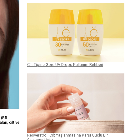
Cilt Tipine Göre UV Drops Kullanım Rehberi
n (B5
arı, cilt ve
Resveratrol: Cilt Yaşlanmasına Karşı Güçlü Bir
Savunma Hattı