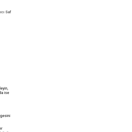
cı Saf
leyin,
da ise
ngesini
er