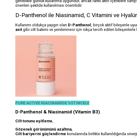
genellikle günlük kullanıma uygundur; ancak farklı aktif içeriklere sahip 
önerilen şekilde kullanılması önemlidir.
D-Panthenol ile Niasinamid, C Vitamini ve Hyalü
Kullanımı oldukça yaygın olan
D-Panthenol
, birçok aktif bileşenle uyum
asit
gibi cilt bakımı ve yenilenmesi için sıkça tercih edilen bileşenlerle
PURE ACTIVE NIACINAMIDE %5'İ İNCELE
D-Panthenol & Niasinamid (Vitamin B3)
Cilt tonunu eşitleme
,
Gözenek görünümünü azaltma
,
Cilt bariyerini güçlendirme
konularında birlikte kullanıldığında sinerji