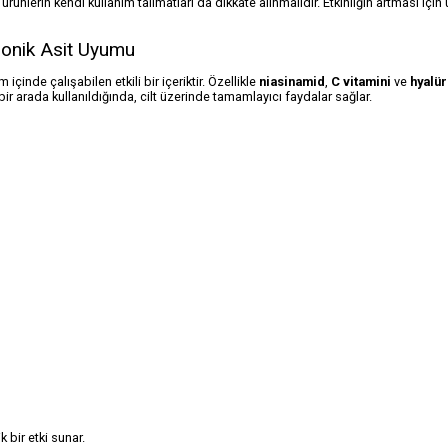
ürünlerin kendi kullanım talimatları da dikkate alınmalıdır. Etkinliğin artması için
ronik Asit Uyumu
 içinde çalışabilen etkili bir içeriktir. Özellikle
niasinamid
,
C vitamini
ve
hyalür
 bir arada kullanıldığında, cilt üzerinde tamamlayıcı faydalar sağlar.
k bir etki sunar.