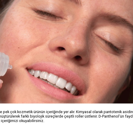
 ve pek çok kozmetik ürünün içeriğinde yer alır. Kimyasal olarak pantotenik asidi
ştürülerek farklı biyolojik süreçlerde çeşitli roller üstlenir. D-Panthenol’ün faydal
çeriğimizi okuyabilirsiniz.