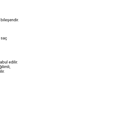
 bileşendir.
, saç
bul edilir.
ilimli,
lir.