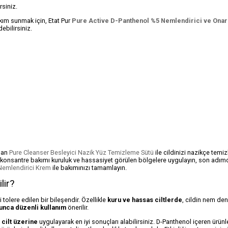
rsiniz.
akım sunmak için, Etat Pur
Pure Active D-Panthenol %5 Nemlendirici ve Onarı
ebilirsiniz.
olan
Pure Cleanser Besleyici Nazik Yüz Temizleme Sütü
ile cildinizi nazikçe temiz
konsantre bakımı kuruluk ve hassasiyet görülen bölgelere uygulayın, son adım
Nemlendirici Krem
ile bakımınızı tamamlayın.
lir?
yi tolere edilen bir bileşendir. Özellikle
kuru ve hassas ciltlerde
, cildin nem de
yunca düzenli kullanım
önerilir.
cilt üzerine
uygulayarak en iyi sonuçları alabilirsiniz. D-Panthenol içeren ürünl