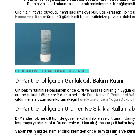
Rutininizin ilk adımlarında kullanarak maksimum etki sağlayabili
Cildinizin ihtiyaç duyduğu nemi sağlamak ve kuruluğa karşı etkili bir b
Konsantre Bakım
ürününü günlük cilt bakım rutininize güvenle dahil ed
PURE ACTIVE D-PANTHENOL %5'İ İNCELE
D-Panthenol İçeren Günlük Cilt Bakım Rutini
Cilt bakım rutininize başlarken önce kuru ve hassas ciltler için uygun 
ardından kuru bölgelere 2 damla şeklinde
Pure Active D-Panthenol %5
cildin nemini uzun süre korumak için
Pure Moisturizers Yoğun Dokulu 
D-Panthenol İçeren Ürünler Ne Sıklıkla Kullanılabi
D-Panthenol
, her cilt tipinde güvenle kullanılabilen ve cilt tarafından i
korumaya yardımcı olur. Bu nedenle
cilt kuruluğuna karşı 8 hafta bo
Sabah rutininizde
, nemlendirici kremden önce,
temizlenmiş ve kuru 