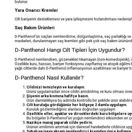
bulunur.
Yara Onarıcı Kremler
Cilt bariyerini desteklemesi ve yara iyileşmesini hızlandırması nedeniyl
Saç Bakım Ürünleri
D-Panthenol’ün saçları nemlendirme, dolgunlaştırma, saç parlaklığı ve e
maskeleri, durulanmayan saç kremleri gibi pek çok saç bakım ürününde
D-Panthenol Hangi Cilt Tipleri İçin Uygundur?
D-Panthenol nemlendiren, gözenekleri tıkamayan (non-komedojenik), irrita
Özellikle kuru, hassas, bariyer fonksiyonu zayıflamış ve atopik eğilimi 
yağlı ciltlerde dahi D-Panthenol inflamasyonun azaltılması ve bariyer 
D-Panthenol Nasıl Kullanılır?
Cildinizi temizleyin ve kurulayın.
Ürünü uygulamadan önce cildin arındırılmış ve kuru olması önem
Şişenin arka kısmına hafifçe basın.
Ürün damlalıklıysa bu adımda kontrollü bir şekilde ürün alabilirs
Cilt kuruluğu gördüğünüz her bölgeye 2 damla uygulayın.
Kuruluk gözlemlediğiniz alanlara doğrudan uygulayın.
Özellikle eller, ayaklar ve dirseklerdeki kuru bölgelere uy
Bu bölgeler D-Panthenol’ün yoğun nemlendirici etkisinden en ço
Nazikçe masaj yaparak cilde yedirin.
Ürünün emilimini artırmak için dairesel hareketlerle cildinize uyg
Sabah ve/veya akşam nemlendirici kremden önce kullanın.