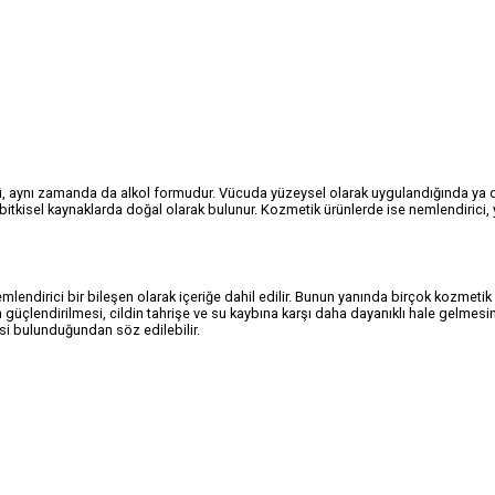
üsü, aynı zamanda da alkol formudur. Vücuda yüzeysel olarak uygulandığında ya 
kisel kaynaklarda doğal olarak bulunur. Kozmetik ürünlerde ise nemlendirici, ya
mlendirici bir bileşen olarak içeriğe dahil edilir. Bunun yanında birçok kozmeti
yenin güçlendirilmesi, cildin tahrişe ve su kaybına karşı daha dayanıklı hale gelmes
isi bulunduğundan söz edilebilir.