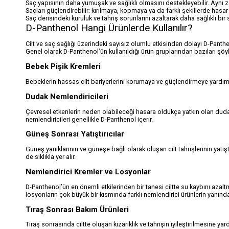
Saç yapısının daha yumuşak ve sağlıklı olmasını destekleyebilir. Aynı 
Saçları güçlendirebilir; kırılmaya, kopmaya ya da farklı şekillerde hasar
Saç derisindeki kuruluk ve tahriş sorunlarını azaltarak daha sağlıklı bir
D-Panthenol Hangi Ürünlerde Kullanılır?
Cilt ve saç sağlığı üzerindeki sayısız olumlu etkisinden dolayı D-Panthe
Genel olarak D-Panthenol’ün kullanıldığı ürün gruplarından bazıları şöyl
Bebek Pişik Kremleri
Bebeklerin hassas cilt bariyerlerini korumaya ve güçlendirmeye yardımcı
Dudak Nemlendiricileri
Çevresel etkenlerin neden olabileceği hasara oldukça yatkın olan dud
nemlendiricileri genellikle D-Panthenol içerir.
Güneş Sonrası Yatıştırıcılar
Güneş yanıklarının ve güneşe bağlı olarak oluşan cilt tahrişlerinin yatış
de sıklıkla yer alır.
Nemlendirici Kremler ve Losyonlar
D-Panthenol’ün en önemli etkilerinden bir tanesi ciltte su kaybını aza
losyonların çok büyük bir kısmında farklı nemlendirici ürünlerin yanında
Tıraş Sonrası Bakım Ürünleri
Tıraş sonrasında ciltte oluşan kızarıklık ve tahrişin iyileştirilmesine y