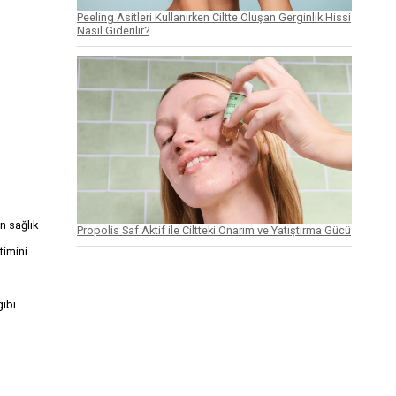
Peeling Asitleri Kullanırken Ciltte Oluşan Gerginlik Hissi
Nasıl Giderilir?
in sağlık
Propolis Saf Aktif ile Ciltteki Onarım ve Yatıştırma Gücü
timini
gibi