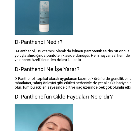
D-Panthenol Nedir?
D-Panthenol, B5 vitamini olarak da bilinen pantotenik asidin bir önc
yoluyla alındığında pantotenik aside dönüşür. Hem hayvansal hem de bit
ve onarıcı özelliklerinden dolayı kullanılır.
D-Panthenol Ne İşe Yarar?
D-Panthenol, topikal olarak uygulanan kozmetik ürünlerde genellikle ne
rahatlatıcı, tahriş önleyici gibi etkileri nedeniyle de yer alır. Cilt bari
olur. Tüm bu etkileri sayesinde cilt ve saç üzerinde pek çok olumlu etk
D-Panthenol’ün Cilde Faydaları Nelerdir?