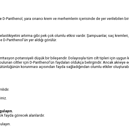
e D-Panthenol, yara onarıcı krem ve merhemlerin içerisinde de yer verilebilen bir
lastikiyetini artırma gibi pek çok olumlu etkisi vardır. Şampuanlar, saç kremleri
 D-Panthenol’ün yer aldığı görülür.
syon potansiyeli düşük bir bileşendir. Dolayısıyla tüm cilt tipleri için uygun ka
bulunan ciltler için D-Panthenol’ün faydaları oldukça belirgindir. Ancak akneye eğ
bütünlüğünün korunması açısından fayda sağladığından olumlu etkiler oluşturabi
lidir.
iniz.
gulayın.
k fayda görecek alanlardır.
ulayın.