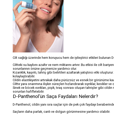
Cilt sağlığı üzerinde hem koruyucu hem de iyileştirici etkileri bulunan 
Ciltteki su kaybını azaltır ve nem miktarını artırır. Bu etkisi ile cilt ba
sorunlarının önüne geçmenize yardımcı olur.
Kızarıklık, kaşıntı, tahriş gibi belirtileri azaltarak yatıştırıcı etki ol
kolaylaştırabilir.
Cildin elastikiyetini artırakak daha pürüzsüz ve esnek bir görünüme ka
Ciltte yara onarımına ilişkin süreçleri hızlandırarak sıyrıklar, kesikler 
Sinek ve böcek ısırıkları, pişik, tıraş sonrası oluşan tahrişler gibi cildin
sorunları hafifletebilir.
D-Panthenol’ün Saça Faydaları Nelerdir?
D-Panthenol, cildin yanı sıra saçlar için de pek çok faydayı beraberinde
Saçların daha parlak, canlı ve dolgun görünmesine yardımcı olabilir.