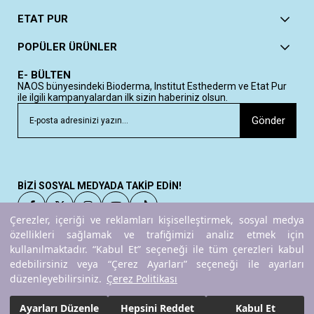
ETAT PUR
POPÜLER ÜRÜNLER
E- BÜLTEN
NAOS bünyesindeki Bioderma, Institut Esthederm ve Etat Pur
ile ilgili kampanyalardan ilk sizin haberiniz olsun.
Gönder
BİZİ SOSYAL MEDYADA TAKİP EDİN!
Çerezler, içeriği ve reklamları kişiselleştirmek, sosyal medya
özellikleri sağlamak ve trafiğimizi analiz etmek için
kullanılmaktadır. “Kabul Et” seçeneği ile tüm çerezleri kabul
Copyright© 2025
ETAT PUR
All rights reserved.
edebilirsiniz veya “Çerez Ayarları” seçeneği ile ayarları
düzenleyebilirsiniz.
Çerez Politikası
Ayarları Düzenle
Hepsini Reddet
Kabul Et