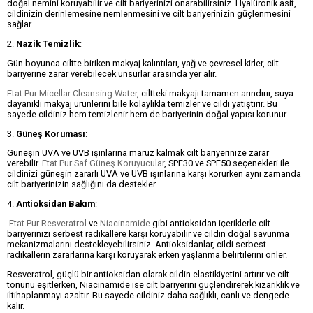
doğal nemini koruyabilir ve cilt bariyerinizi onarabilirsiniz. Hyalüronik asit,
cildinizin derinlemesine nemlenmesini ve cilt bariyerinizin güçlenmesini
sağlar.
2.
Nazik Temizlik
:
Gün boyunca ciltte biriken makyaj kalıntıları, yağ ve çevresel kirler, cilt
bariyerine zarar verebilecek unsurlar arasında yer alır.
Etat Pur Micellar Cleansing Water
, ciltteki makyajı tamamen arındırır, suya
dayanıklı makyaj ürünlerini bile kolaylıkla temizler ve cildi yatıştırır. Bu
sayede cildiniz hem temizlenir hem de bariyerinin doğal yapısı korunur.
3.
Güneş Koruması
:
Güneşin UVA ve UVB ışınlarına maruz kalmak cilt bariyerinize zarar
verebilir.
Etat Pur Saf Güneş Koruyucular
, SPF30 ve SPF50 seçenekleri ile
cildinizi güneşin zararlı UVA ve UVB ışınlarına karşı korurken aynı zamanda
cilt bariyerinizin sağlığını da destekler.
4.
Antioksidan Bakım
:
Etat Pur Resveratrol
ve
Niacinamide
gibi antioksidan içeriklerle cilt
bariyerinizi serbest radikallere karşı koruyabilir ve cildin doğal savunma
mekanizmalarını destekleyebilirsiniz. Antioksidanlar, cildi serbest
radikallerin zararlarına karşı koruyarak erken yaşlanma belirtilerini önler.
Resveratrol, güçlü bir antioksidan olarak cildin elastikiyetini artırır ve cilt
tonunu eşitlerken, Niacinamide ise cilt bariyerini güçlendirerek kızarıklık ve
iltihaplanmayı azaltır. Bu sayede cildiniz daha sağlıklı, canlı ve dengede
kalır.