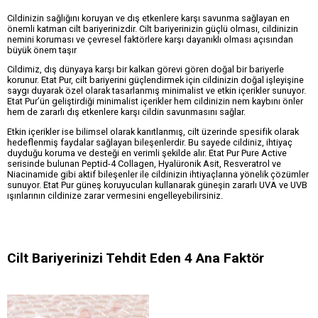
Cildinizin sağlığını koruyan ve dış etkenlere karşı savunma sağlayan en
önemli katman cilt bariyerinizdir. Cilt bariyerinizin güçlü olması, cildinizin
nemini koruması ve çevresel faktörlere karşı dayanıklı olması açısından
büyük önem taşır
Cildimiz, dış dünyaya karşı bir kalkan görevi gören doğal bir bariyerle
korunur. Etat Pur, cilt bariyerini güçlendirmek için cildinizin doğal işleyişine
saygı duyarak özel olarak tasarlanmış minimalist ve etkin içerikler sunuyor.
Etat Pur’ün geliştirdiği minimalist içerikler hem cildinizin nem kaybını önler
hem de zararlı dış etkenlere karşı cildin savunmasını sağlar.
Etkin içerikler ise bilimsel olarak kanıtlanmış, cilt üzerinde spesifik olarak
hedeflenmiş faydalar sağlayan bileşenlerdir. Bu sayede cildiniz, ihtiyaç
duyduğu koruma ve desteği en verimli şekilde alır. Etat Pur Pure Active
serisinde bulunan Peptid-4 Collagen, Hyalüronik Asit, Resveratrol ve
Niacinamide gibi aktif bileşenler ile cildinizin ihtiyaçlarına yönelik çözümler
sunuyor. Etat Pur güneş koruyucuları kullanarak güneşin zararlı UVA ve UVB
ışınlarının cildinize zarar vermesini engelleyebilirsiniz.
Cilt Bariyerinizi Tehdit Eden 4 Ana Faktör