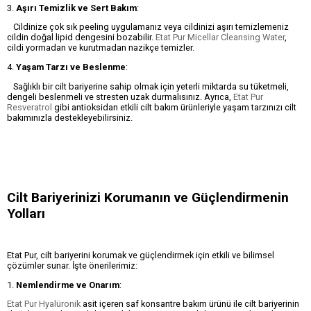
3.
Aşırı Temizlik ve Sert Bakım
:
Cildinize çok sık peeling uygulamanız veya cildinizi aşırı temizlemeniz
cildin doğal lipid dengesini bozabilir.
Etat Pur Micellar Cleansing Water
,
cildi yormadan ve kurutmadan nazikçe temizler.
4.
Yaşam Tarzı ve Beslenme
:
Sağlıklı bir cilt bariyerine sahip olmak için yeterli miktarda su tüketmeli,
dengeli beslenmeli ve stresten uzak durmalısınız. Ayrıca,
Etat Pur
Resveratrol
gibi antioksidan etkili cilt bakım ürünleriyle yaşam tarzınızı cilt
bakımınızla destekleyebilirsiniz.
Cilt Bariyerinizi Korumanın ve Güçlendirmenin
Yolları
Etat Pur, cilt bariyerini korumak ve güçlendirmek için etkili ve bilimsel
çözümler sunar. İşte önerilerimiz:
1.
Nemlendirme ve Onarım
:
Etat Pur Hyalüronik
asit içeren saf konsantre bakım ürünü ile cilt bariyerinin