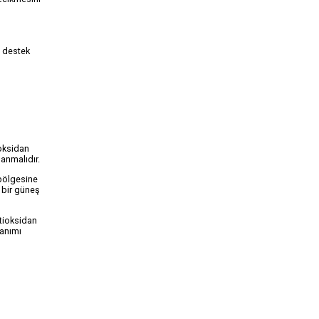
a destek
ioksidan
lanmalıdır.
 bölgesine
u bir güneş
ntioksidan
lanımı