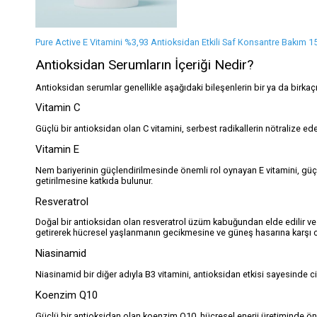
Pure Active E Vitamini %3,93 Antioksidan Etkili Saf Konsantre Bakım 1
Antioksidan Serumların İçeriği Nedir?
Antioksidan serumlar genellikle aşağıdaki bileşenlerin bir ya da birkaçın
Vitamin C
Güçlü bir antioksidan olan C vitamini, serbest radikallerin nötralize ed
Vitamin E
Nem bariyerinin güçlendirilmesinde önemli rol oynayan E vitamini, güçlü 
getirilmesine katkıda bulunur.
Resveratrol
Doğal bir antioksidan olan resveratrol üzüm kabuğundan elde edilir ve g
getirerek hücresel yaşlanmanın gecikmesine ve güneş hasarına karşı ci
Niasinamid
Niasinamid bir diğer adıyla B3 vitamini, antioksidan etkisi sayesinde cilt
Koenzim Q10
Güçlü bir antioksidan olan koenzim Q10, hücresel enerji üretiminde öne