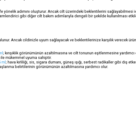
fe yönelik adımını oluşturur. Ancak cilt üzerindeki beklentilerini sağlayabilmesi 
endirici gibi diğer cilt bakım adımlarıyla dengeli bir şekilde kullanılması etkil
unur. Ancak cildinizle uyum sağlayacak ve beklentilerinize karşılık verecek ürün
ml
; kırışıklık görünümünün azaltılmasına ve cilt tonunun eşitlenmesine yardımcı o
cilt ile mükemmel uyuma sahiptir.
5 ml
; hava kirliliği, sis, sigara dumanı, güneş ışığı, serbest radikaller gibi dış etke
aşlanma belirtilerinin görünümünün azaltılmasına yardımcı olur.