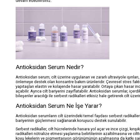
devam edebilirsiniz.
Antioksidan Serum Nedir?
Antioksidan serum; cilt üzerine uygulanan ve zararlı ultraviyole ışınları, 
önlemeye destek olan konsantre bakım ürünleridir. Çevresel stres faktörl
yapıtaşları elastin ve kolajende hasar yaratabilir. Ortaya çıkan hasar ince
açabilir. Ayrıca cilt bariyerini zayıflatabilir. Antioksidan serumlar, içer
bileşenler aracılığı ile serbest radikalleri etkisiz hale getirerek cilt üzeri
Antioksidan Serum Ne İşe Yarar?
Antioksidan serumların cilt üzerindeki temel faydası serbest radikalleri e
bariyerinin güçlenmesi sağlanarak koruyucu destek sunulabilir.
Serbest radikaller, cilt hücrelerinde hasara yol açar ve ince çizgi, kırı
radikalleri nötralize etmesi yaşlanma belirtilerinin azaltılmasına ve ci
koyu lekelerin ve pigmentasyon görünümünün azalmasına da katkı sağla