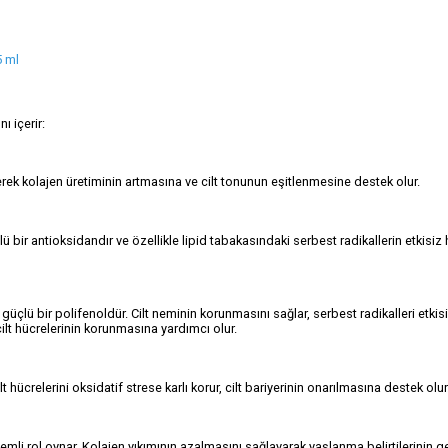
5 ml
ı içerir:
erek kolajen üretiminin artmasına ve cilt tonunun eşitlenmesine destek olur.
bir antioksidandır ve özellikle lipid tabakasındaki serbest radikallerin etkisiz 
üçlü bir polifenoldür. Cilt neminin korunmasını sağlar, serbest radikalleri etkis
lt hücrelerinin korunmasına yardımcı olur.
 hücrelerini oksidatif strese karlı korur, cilt bariyerinin onarılmasına destek olur
mli rol oynar. Kolajen yıkımının azalmasını sağlayarak yaşlanma belirtilerinin 