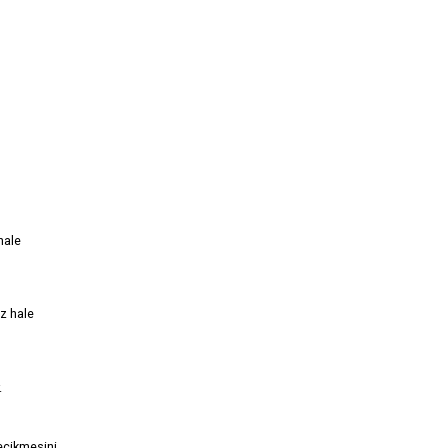
hale
iz hale
.
gecikmesini