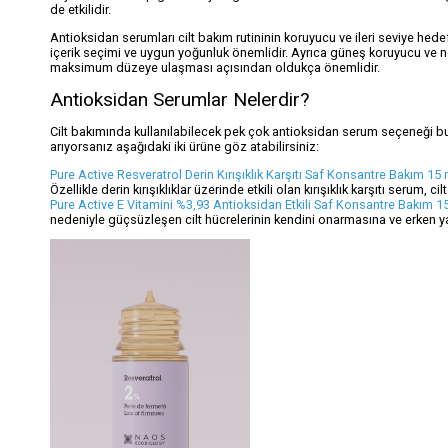
de etkilidir.
Antioksidan serumları cilt bakım rutininin koruyucu ve ileri seviye hede
içerik seçimi ve uygun yoğunluk önemlidir. Ayrıca güneş koruyucu ve neml
maksimum düzeye ulaşması açısından oldukça önemlidir.
Antioksidan Serumlar Nelerdir?
Cilt bakımında kullanılabilecek pek çok antioksidan serum seçeneği bul
arıyorsanız aşağıdaki iki ürüne göz atabilirsiniz:
Pure Active Resveratrol Derin Kırışıklık Karşıtı Saf Konsantre Bakım 15 
Özellikle derin kırışıklıklar üzerinde etkili olan kırışıklık karşıtı serum, 
Pure Active E Vitamini %3,93 Antioksidan Etkili Saf Konsantre Bakım 1
nedeniyle güçsüzleşen cilt hücrelerinin kendini onarmasına ve erken y