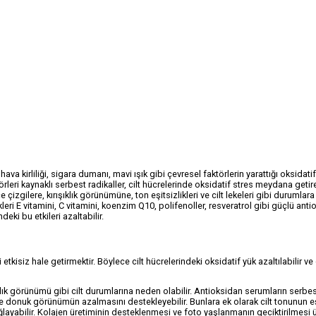
hava kirliliği, sigara dumanı, mavi ışık gibi çevresel faktörlerin yarattığı oksidati
eri kaynaklı serbest radikaller, cilt hücrelerinde oksidatif stres meydana getire
 çizgilere, kırışıklık görünümüne, ton eşitsizlikleri ve cilt lekeleri gibi durumlara
dikleri E vitamini, C vitamini, koenzim Q10, polifenoller, resveratrol gibi güçlü ant
ndeki bu etkileri azaltabilir.
tkisiz hale getirmektir. Böylece cilt hücrelerindeki oksidatif yük azaltılabilir ve 
şıklık görünümü gibi cilt durumlarına neden olabilir. Antioksidan serumların serbe
ltte donuk görünümün azalmasını destekleyebilir. Bunlara ek olarak cilt tonunun e
yabilir. Kolajen üretiminin desteklenmesi ve foto yaşlanmanın geciktirilmesi 