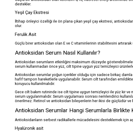
destekler.
Yeşil Çay Ekstresi
İltihap önleyici özelliği ile ön plana çıkan yeşil çay ekstresi, antiok
olur.
Ferulik Asit
Güçlü birer antioksidan olan E ve C vitaminlerinin stabilitesini artırarak s
Antioksidan Serum Nasıl Kullanılır?
Antioksidan serumların etkinliğini maksimum düzeyde gösterebilmeleri i
serum kullanmadan önce yüz, cilt tipine uygun yüz temizleyici ürünlerle
Antioksidan serumlar yoğun içerikler olduğu için sadece birkaç damla 
hafif tampon hareketlerle uygulanabilir. Serum cilt tarafından emildikt
koruyucu kullanılmalıdır.
Gece cilt bakım rutininde ise cilt tipine uygun temizleyici ile yüz kir ve
serum uygulanmalıdır. Serum uygulaması sonrası nemlendirici kullanılab
önerilmez. Retinol ve antioksidan bileşenlerin her ikisi de güçlüdür ve bi
Antioksidan Serumlar Hangi Serumlarla Birlikte Ku
Antioksidanların serbest radikallerle mücadelesini desteklemek için aşağ
Hyalüronik asit