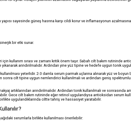
sidan yapısı sayesinde güneş hasrına karşı cildi korur ve inflamasyonun azalmasın
inerjik bir etki sunar.
çin kullanım sırası ve zamanı kritik önem taşır. Sabah cilt bakım rutininde ant
 yıkanarak arındırılmalıdır. Ardından yine yüz tipine ve hedefe uygun tonik uygu
kullanılması yeterlidir. 2-3 damla serum parmak uçlarına alınarak yüz ve boyun
en sonra cilt tipine uygun nemlendirici kullanılmalı ve ardından geniş spektruml
 makyaj artıklarından arındırılmalıdır. Ardından tonik kullanılmalı ve sonrasında a
ilir. Gece cilt bakım rutininde eğer retinol uygulandıysa antioksidan serum kul
rlikte uygulandıklarında ciltte tahriş ve hassasiyet yaratabilir.
llanılır?
ıdaki serumlarla birlikte kullanılması önerilebilir: