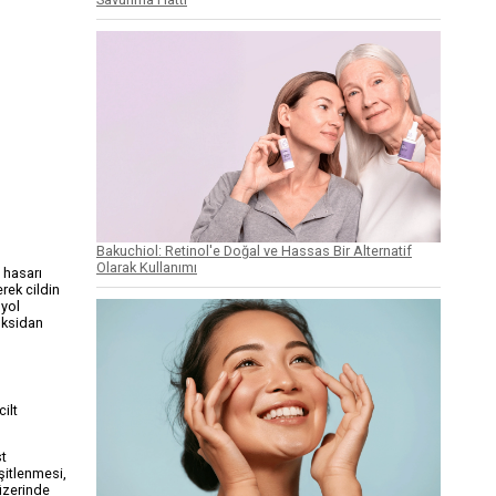
Bakuchiol: Retinol'e Doğal ve Hassas Bir Alternatif
Olarak Kullanımı
f hasarı
rek cildin
 yol
ioksidan
cilt
st
şitlenmesi,
üzerinde