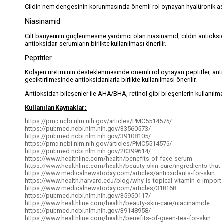
Cildin nem dengesinin korunmasında önemli rol oynayan hyalüronik asit
Niasinamid
Cilt bariyerinin güçlenmesine yardımcı olan niasinamid, cildin antioksid
antioksidan serumların birlikte kullanılması önerilir.
Peptitler
Kolajen üretiminin desteklenmesinde önemli rol oynayan peptitler, antioksi
geciktirilmesinde antioksidanlarla birlikte kullanılması önerilir.
Antioksidan bileşenler ile AHA/BHA, retinol gibi bileşenlerin kullanılmas
Kullanılan Kaynaklar:
https://pmc.ncbi.nlm.nih.gov/articles/PMC5514576/
https://pubmed.ncbi.nlm.nih.gov/33560573/
https://pubmed.ncbi.nlm.nih.gov/39108105/
https://pmc.ncbi.nlm.nih.gov/articles/PMC5514576/
https://pubmed.ncbi.nlm.nih.gov/20399614/
https://www.healthline.com/health/benefits-of-face-serum
https://www.healthline.com/health/beauty-skin-care/ingredients-that
https://www.medicalnewstoday.com/articles/antioxidants-for-skin
https://www.health.harvard.edu/blog/why-is-topical-vitamin-c-impor
https://www.medicalnewstoday.com/articles/318168
https://pubmed.ncbi.nlm.nih.gov/35950117/
https://www.healthline.com/health/beauty-skin-care/niacinamide
https://pubmed.ncbi.nlm.nih.gov/39148958/
https://www.healthline.com/health/benefits-of-green-tea-for-skin