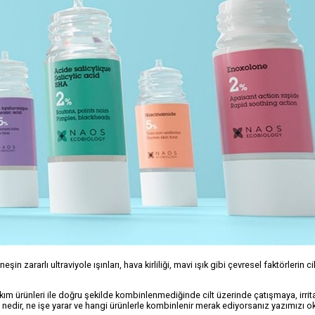
n zararlı ultraviyole ışınları, hava kirliliği, mavi ışık gibi çevresel faktörlerin cil
akım ürünleri ile doğru şekilde kombinlenmediğinde cilt üzerinde çatışmaya, irri
um nedir, ne işe yarar ve hangi ürünlerle kombinlenir merak ediyorsanız yazımızı