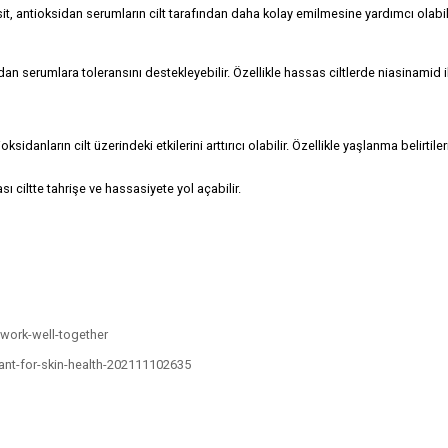
, antioksidan serumların cilt tarafından daha kolay emilmesine yardımcı olabili
an serumlara toleransını destekleyebilir. Özellikle hassas ciltlerde niasinamid i
danların cilt üzerindeki etkilerini arttırıcı olabilir. Özellikle yaşlanma belirtiler
ı ciltte tahrişe ve hassasiyete yol açabilir.
-work-well-together
tant-for-skin-health-202111102635