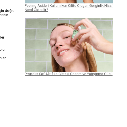
Peeling Asitleri Kullanırken Ciltte Oluşan Gerginlik Hissi
Nasıl Giderilir?
için doğru
erinin
ler
lur.
nler
Propolis Saf Aktif ile Ciltteki Onarım ve Yatıştırma Gücü