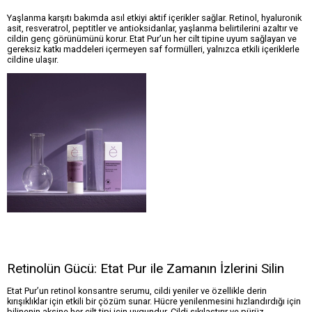
Yaşlanma karşıtı bakımda asıl etkiyi aktif içerikler sağlar. Retinol, hyaluronik
asit, resveratrol, peptitler ve antioksidanlar, yaşlanma belirtilerini azaltır ve
cildin genç görünümünü korur. Etat Pur’un her cilt tipine uyum sağlayan ve
gereksiz katkı maddeleri içermeyen saf formülleri, yalnızca etkili içeriklerle
cildine ulaşır.
Retinolün Gücü: Etat Pur ile Zamanın İzlerini Silin
Etat Pur’un retinol konsantre serumu, cildi yeniler ve özellikle derin
kırışıklıklar için etkili bir çözüm sunar. Hücre yenilenmesini hızlandırdığı için
bilinenin aksine her cilt tipi için uygundur. Cildi sıkılaştırır ve pürüz