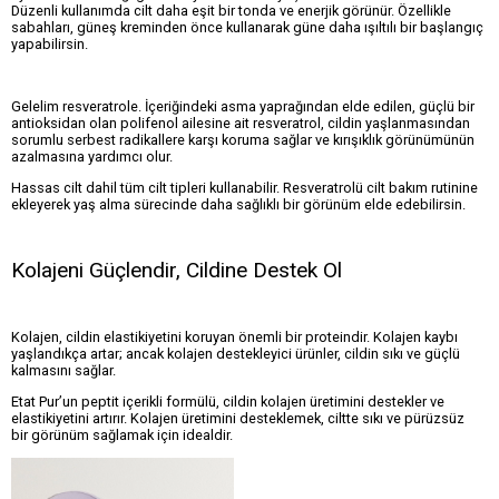
Düzenli kullanımda cilt daha eşit bir tonda ve enerjik görünür. Özellikle
sabahları, güneş kreminden önce kullanarak güne daha ışıltılı bir başlangıç
yapabilirsin.
Gelelim resveratrole. İçeriğindeki asma yaprağından elde edilen, güçlü bir
antioksidan olan polifenol ailesine ait resveratrol, cildin yaşlanmasından
sorumlu serbest radikallere karşı koruma sağlar ve kırışıklık görünümünün
azalmasına yardımcı olur.
Hassas cilt dahil tüm cilt tipleri kullanabilir. Resveratrolü cilt bakım rutinine
ekleyerek yaş alma sürecinde daha sağlıklı bir görünüm elde edebilirsin.
Kolajeni Güçlendir, Cildine Destek Ol
Kolajen, cildin elastikiyetini koruyan önemli bir proteindir. Kolajen kaybı
yaşlandıkça artar; ancak kolajen destekleyici ürünler, cildin sıkı ve güçlü
kalmasını sağlar.
Etat Pur’un peptit içerikli formülü, cildin kolajen üretimini destekler ve
elastikiyetini artırır. Kolajen üretimini desteklemek, ciltte sıkı ve pürüzsüz
bir görünüm sağlamak için idealdir.