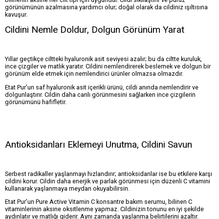
görünümünün azalmasına yardımcı olur; doğal olarak da cildiniz ışıltısına
kavuşur.
Cildini Nemle Doldur, Dolgun Görünüm Yarat
Yıllar geçtikçe ciltteki hyaluronik asit seviyesi azalır; bu da ciltte kuruluk,
ince çizgiler ve matlık yaratır. Cildini nemlendirerek beslemek ve dolgun bir
görünüm elde etmek için nemlendirici ürünler olmazsa olmazdır.
Etat Pur’un saf hyaluronik asit içerikli ürünü, cildi anında nemlendirir ve
dolgunlaştırır. Cildin daha canlı görünmesini sağlarken ince çizgilerin
görünümünü hafifletir.
Antioksidanları Eklemeyi Unutma, Cildini Savun
Serbest radikaller yaşlanmayı hızlandırır; antioksidanlar ise bu etkilere karşı
cildini korur. Cildin daha enerjik ve parlak görünmesi için düzenli C vitamini
kullanarak yaşlanmaya meydan okuyabilirsin.
Etat Pur’un Pure Active Vitamin C konsantre bakım serumu, bilinen C
vitaminlerinin aksine oksitlenme yapmaz. Cildinizin tonunu en iyi şekilde
aydınlatır ve matlığı giderir. Aynı zamanda yaşlanma belirtilerini azaltır.