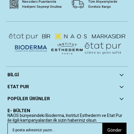
Naosstars Puanlarınla
Tüm Alışverişlerde
Hediyeni Seçmeyi Unutma
Ücretsiz Kargo
BİLGİ
ETAT PUR
POPÜLER ÜRÜNLER
E- BÜLTEN
NAOS bünyesindeki Bioderma, Institut Esthederm ve Etat Pur
ile ilgili kampanyalardan ilk sizin haberiniz olsun.
Gönder