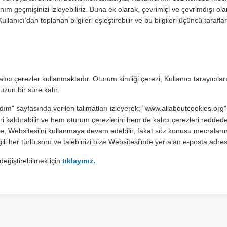
m geçmişinizi izleyebiliriz. Buna ek olarak, çevrimiçi ve çevrimdışı olara
lanıcı’dan toplanan bilgileri eşleştirebilir ve bu bilgileri üçüncü tarafl
lıcı çerezler kullanmaktadır. Oturum kimliği çerezi, Kullanıcı tarayıcılar
 uzun bir süre kalır.
yardım" sayfasında verilen talimatları izleyerek; "www.allaboutcookies.o
ri kaldırabilir ve hem oturum çerezlerini hem de kalıcı çerezleri reddedebi
e, Websitesi’ni kullanmaya devam edebilir, fakat söz konusu mecraların
ilgili her türlü soru ve talebinizi bize Websitesi’nde yer alan e-posta adresi
değiştirebilmek için
tıklayınız.