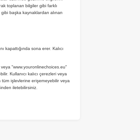
k toplanan bilgiler gibi farklı
ar gibi başka kaynaklardan alınan
ını kapattığında sona erer. Kalıcı
rg" veya "www.youronlinechoices.eu"
lir. Kullanıcı kalıcı çerezleri veya
 tüm işlevlerine erişemeyebilir veya
nden iletebilirsiniz.