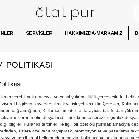
ÜNLER
SERVİSLER
HAKKIMIZDA-MARKAMIZ
B
 POLİTİKASI
litikası
i hizmet verebilmek amacıyla ve yasal yükümlülüğü çerçevesinde, belir
 ziyaret bilgilerini kaydedebilecek ve işleyebilecektir. Çerezler, Kullanıcı
nden bağlandığında, Kullanıcı’nın internet tarayıcısı tarafından yüklene
cıklarını içeren metin dosyalarıdır. Söz konusu çerezleri günlük dosyala
ğı bilgileri Kullanıcı tercihleri ile ilgili bir özet oluşturmak amacıyla de
üzerinden, sizlere özel tanıtım yapmak, promosyonlar ve pazarlama tekl
ek ve/veya tercihlerini belirlemek amacıyla; Kullanıcı’nın söz konusu mec