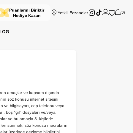
Puanlarını Biriktir
Yetkili Eczaneler
0
Hediye Kazan
LOG
lenen amaçlar ve kapsam dışında
’nın söz konusu internet sitesini
n ve bilgisayarı, cep telefonu veya
rı, boş “gif” dosyaları ve/veya
polar ve bu amaçla 3. kişilerle
ifleri sunmak, söz konusu mecraların
ralar üzerinde gezinme bilgilerini