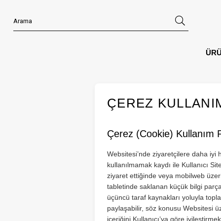
ÜR
ÇEREZ KULLANIM
Çerez (Cookie) Kullanım Po
Websitesi’nde ziyaretçilere daha iy
kullanılmamak kaydı ile Kullanıcı Site
ziyaret ettiğinde veya mobilweb üzeri
tabletinde saklanan küçük bilgi parça
üçüncü taraf kaynakları yoluyla topladı
paylaşabilir, söz konusu Websitesi 
içeriğini Kullanıcı’ya göre iyileştirm