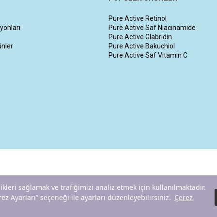
Pure Active Retinol
yonları
Pure Active Saf Niacinamide
Pure Active Glabridin
ünler
Pure Active Bakuchiol
Pure Active Saf Vitamin C
likleri sağlamak ve trafiğimizi analiz etmek için kullanılmaktadır.
ez Ayarları” seçeneği ile ayarları düzenleyebilirsiniz.
Çerez