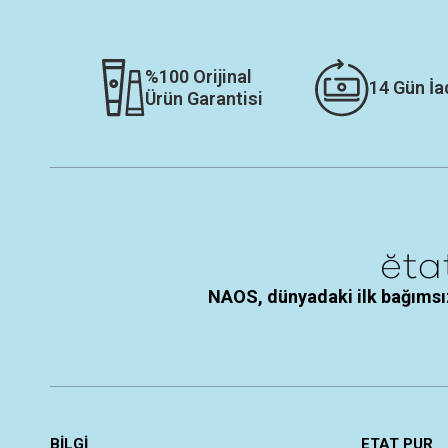
%100 Orijinal
14 Gün İa
Ürün Garantisi
NAOS, dünyadaki ilk bağımsız
BİLGİ
ETAT PUR