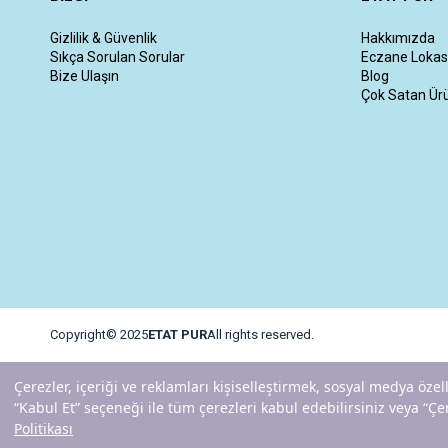
Gizlilik & Güvenlik
Hakkımızda
Sıkça Sorulan Sorular
Eczane Lokas
Bize Ulaşın
Blog
Çok Satan Ür
Copyright© 2025
ETAT PUR
All rights reserved.
Çerezler, içeriği ve reklamları kişiselleştirmek, sosyal medya özel
“Kabul Et” seçeneği ile tüm çerezleri kabul edebilirsiniz veya “Çer
Politikası